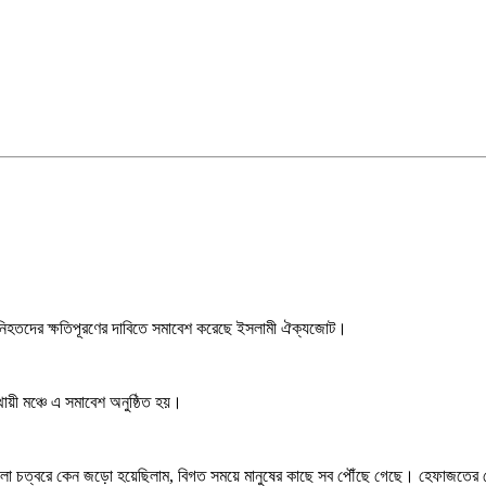
ত-নিহতদের ক্ষতিপূরণের দাবিতে সমাবেশ করেছে ইসলামী ঐক্যজোট।
ায়ী মঞ্চে এ সমাবেশ অনুষ্ঠিত হয়।
াপলা চত্বরে কেন জড়ো হয়েছিলাম, বিগত সময়ে মানুষের কাছে সব পৌঁছে গেছে। হেফাজতের ক