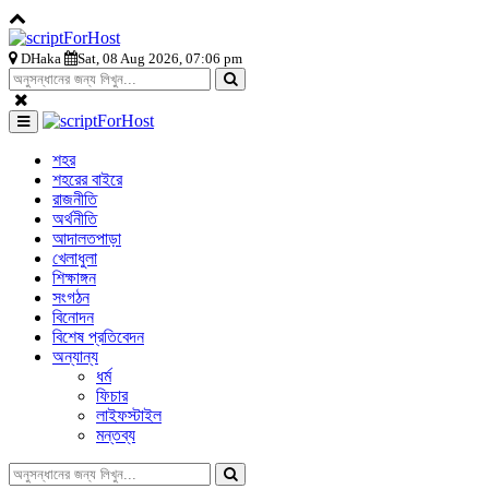
DHaka
Sat, 08 Aug 2026, 07:06 pm
শহর
শহরের বাইরে
রাজনীতি
অর্থনীতি
আদালতপাড়া
খেলাধুলা
শিক্ষাঙ্গন
সংগঠন
বিনোদন
বিশেষ প্রতিবেদন
অন্যান্য
ধর্ম
ফিচার
লাইফস্টাইল
মন্তব্য