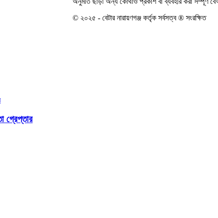
অনুমতি ছাড়া অন্য কোথাও প্রকাশ বা ব্যবহার করা সম্পূর্ণ 
© ২০২৫ - বেটার নারায়ণগঞ্জ কর্তৃক সর্বসত্ব ® সংরক্ষিত
া গ্রেপ্তার