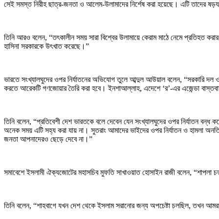
সেই সমস্ত নিরীহ ছাত্র-জনতা ও আলেম-উলামাদের নির্শেষ করা হয়েছে। এটি তাদের ষড়
তিনি আরও বলেন, “তৎকালীন সময় সারা বিশ্বের উলামায়ে কেরাম মাঠে নেমে প্রতিহত কর
হাসিনা সরকারকে উৎখাত করেছে।”
ভারতে সংখ্যালঘুদের ওপর নির্যাতনের অভিযোগ তুলে আব্দুল আউয়াল বলেন, “সরকারি দল ও
করতে আরেকটি গণজোয়ার তৈরি করা হবে। ইনশাআল্লাহ, এদেশে ‘র’-এর এজেন্ডা বাস্তব
তিনি বলেন, “প্রতিবেশী দেশ ভারতকে বলে দেবেন যেন সংখ্যালঘুদের ওপর নির্যাতন বন্
অনেক সময় এটি সহ্য করা যায় না। সুতরাং আমাদের ভাইদের ওপর নির্যাতন ও হামলা অনত
জনতা আপনাদেরও ছেড়ে দেবে না।”
সমাবেশে ইসলামী ঐক্যজোটের মহাসচিব মুফতি সাখাওয়াত হোসাইন রাজী বলেন, “শাপলা চত
তিনি বলেন, “শাহবাগে যখন দেশ থেকে ইসলাম সরানোর জন্য অপচেষ্টা চলছিল, তখন আমরা