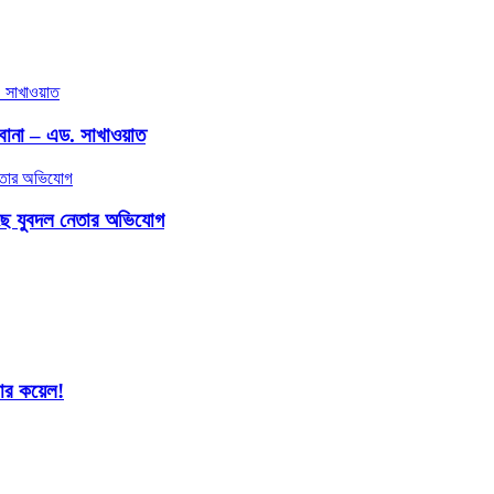
িবোনা – এড. সাখাওয়াত
াছে যুবদল নেতার অভিযোগ
শার কয়েল!