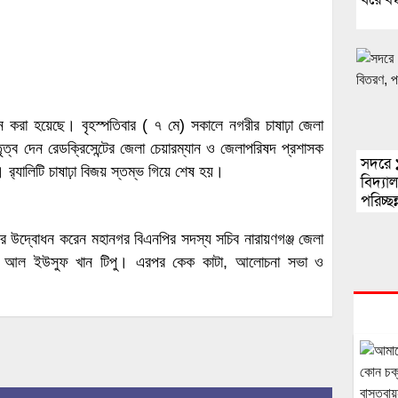
ালন করা হয়েছে। বৃহস্পতিবার ( ৭ মে) সকালে নগরীর চাষাঢ়া জেলা
েতৃত্ব দেন রেডক্রিসেন্টের জেলা চেয়ারম্যান ও জেলাপরিষদ প্রশাসক
সদরে 
‍্যালিটি চাষাঢ়া বিজয় স্তম্ভ গিয়ে শেষ হয়।
বিদ্যা
পরিচ্ছ
সের উদ্বোধন করেন মহানগর বিএনপির সদস্য সচিব নারায়ণগঞ্জ জেলা
মো: আবু আল ইউসুফ খান টিপু। এরপর কেক কাটা, আলোচনা সভা ও