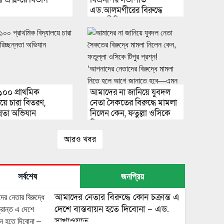
এড.আলমগীরের বিরুদ্ধে
স্বজনপ্রীতির
অভিযোগ,ত্যাগীদের মূল্যায়ন
না করায় ক্ষোভে ছাত্রদল নেতা
রিয়াদ দেওয়ান
১০০ প্রাথমিক
আমাদের না জানিয়ে যুবদল
লয়ে চারা বিতরণ,
নেতা সৈকতের বিরুদ্ধে মামলা
ন্নতা অভিযান
নিলেন কেন, ফতুল্লা ওসিকে
টিপুর প্রশ্ন! ‘আপনাদের
নেতাদের বিরুদ্ধে মামলা নিতে
আরও খবর
হলে আগে জানাতে হবে—এমন
নিয়ম রাজনীতির কোন ধারায়
আছে?’—ওসির পাল্টা জবাব
সর্বশেষ
জনপ্রিয়
আমাদের নেতার বিরুদ্ধে কোন চক্রান্ত এ
দেশে বাস্তবায়ন হতে দিবোনা – এড.
সাখাওয়াত