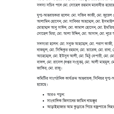
সদস্য সচিব পদে মো. সোহেল রহমান মনোনীত হয়েছ
যুগ্ম-আহ্বায়করা হলেন: মো. সজিব কাজী, মো. জুয়েল 
আলামিন হোসেন, মো. সাব্বির আহম্মেদ, মো. ইসমাই
মোহাম্মদ আবু সাঈদ, মো. কামাল হোসেন, মো. ইমতিয়াজ
সোহেল মিয়া, মো. আলা উদ্দিন, মো. আসাদ, মো. নূর
সদস্যরা হলেন: মো. সবুজ আহম্মেদ, মো. পরাগ কাজী, ম
নাজমুল, মো. সিদ্দিকুর রহমান, মো. তারেক, মো. রানা
আহেম্মেদ, মো. ইউসুন আলী, মো. মিঠু বেপারী, মো. মো
বাদল, মো. রাসেল (দপ্তর সংযুক্ত), মো. আলী মাহমুদ,
জাকির, মো. রাজু।
কমিটির সাংগঠনিক কার্যক্রম আহ্বায়ক, সিনিয়র যুগ্ম
হয়েছে।
আরও পড়ুন:
সাংবাদিক জিসানের জামিন নামঞ্জুর
আড়াইহাজার আম কুড়াতে গিয়ে বজ্রপাতে নিহ