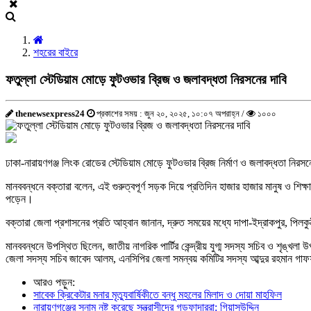
শহরের বাইরে
ফতুল্লা স্টেডিয়াম মোড়ে ফুটওভার ব্রিজ ও জলাবদ্ধতা নিরসনের দাবি
thenewsexpress24
প্রকাশের সময় : জুন ২০, ২০২৫, ১০:০৭ অপরাহ্ন /
১০০০
ঢাকা-নারায়ণগঞ্জ লিংক রোডের স্টেডিয়াম মোড়ে ফুটওভার ব্রিজ নির্মাণ ও জলাবদ্ধতা নিরস
মানববন্ধনে বক্তারা বলেন, এই গুরুত্বপূর্ণ সড়ক দিয়ে প্রতিদিন হাজার হাজার মানুষ ও শিক্
পড়েন।
বক্তারা জেলা প্রশাসনের প্রতি আহ্বান জানান, দ্রুত সময়ের মধ্যে দাপা-ইদ্রাকপুর, পিলক
মানববন্ধনে উপস্থিত ছিলেন, জাতীয় নাগরিক পার্টির কেন্দ্রীয় যুগ্ম সদস্য সচিব ও শৃঙ্খলা
জেলা সদস্য সচিব জাবেদ আলম, এনসিপির জেলা সমন্বয় কমিটির সদস্য আব্দুর রহমান গাফফারি,
আরও পড়ুন:
সাবেক ক্রিকেটার মনার মৃত্যুবার্ষিকীতে বন্ধু মহলের মিলাদ ও দোয়া মাহফিল
নারায়ণগঞ্জের সুনাম নষ্ট করেছে সন্ত্রাসীদের গডফাদাররা: গিয়াসউদ্দিন