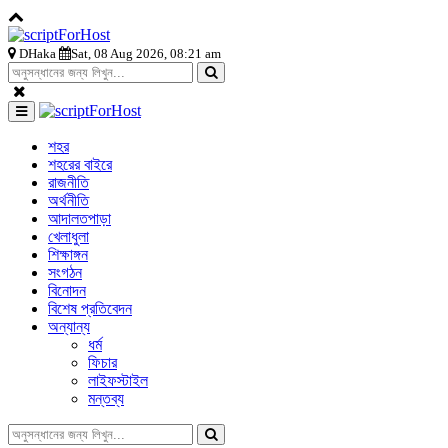
DHaka
Sat, 08 Aug 2026, 08:21 am
শহর
শহরের বাইরে
রাজনীতি
অর্থনীতি
আদালতপাড়া
খেলাধুলা
শিক্ষাঙ্গন
সংগঠন
বিনোদন
বিশেষ প্রতিবেদন
অন্যান্য
ধর্ম
ফিচার
লাইফস্টাইল
মন্তব্য