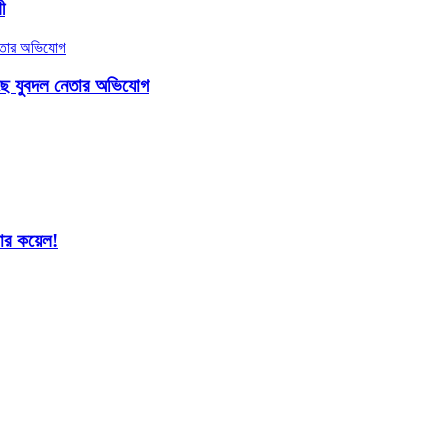
ী
াছে যুবদল নেতার অভিযোগ
শার কয়েল!