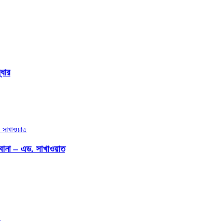
ধার
িবোনা – এড. সাখাওয়াত