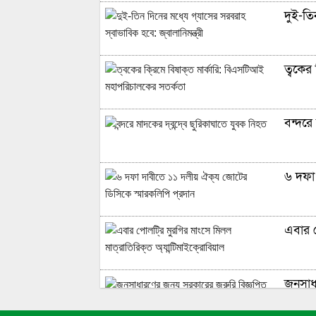
দুই-তিন
ত্বকের
বন্দরে 
৬ দফা 
এবার প
জনসাধা