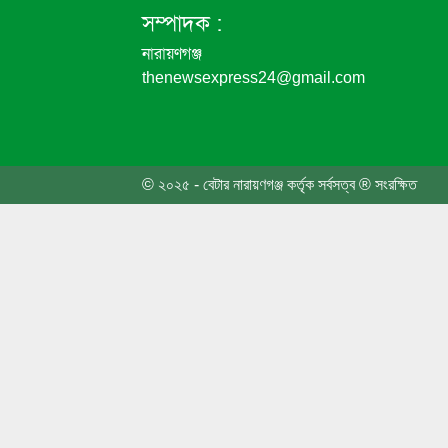
সম্পাদক :
তোলার
নারায়ণগঞ্জ
নেতা 
thenewsexpress24@gmail.com
রাষ্ট্
ফতুল্ল
© ২০২৫ - বেটার নারায়ণগঞ্জ কর্তৃক সর্বসত্ব ® সংরক্ষিত
জুলাই 
শোভাযা
সংঘর্ষ
তোলারা
আন্দো