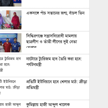
একসঙ্গে পাঁচ সন্তানের জন্ম, বাঁচল তিন
সিদ্ধিরগঞ্জে সন্ত্রাসবিরোধী মামলায়
ছাত্রলীগ ও তাঁতী লীগের দুই নেতা
গ্রেপ্তার
নাটোরে ট্যুরিজম হাব তৈরি করা হবে:
পর্যটনমন্ত্রী
প্রতিটি ইউনিয়নে হবে খেলার মাঠ: ক্রীড়া
প্রতিমন্ত্রী
কুমিল্লায় হাজী আব্দুল খালেক