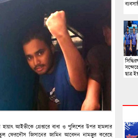
ব্যবসা
সিদ্ধি
সন্দেহ
ছাত্র ই
গ্রেফত
া হায়াৎ আইভীকে গ্রেপ্তারে বাধা ও পুলিশের উপর হামলার
্নাতুল ফেরদৌস জিসানের জামিন আবেদন নামঞ্জুর করেছে