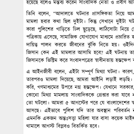
হয়েছে বলেও মন্তব্য করেন সাংবাদিক নেতা ও প্রবীণ আ
তিনি বলেন, “আদালতে ঘটনার প্রাসঙ্গিকতা নিয়ে আ
মামলা হবার কথা ছিল দুইটা। কিন্তু সেখানে দুইটা
কারা পুলিশের গাড়িতে ঢিল ছুড়েছে, লাঠিসোটা নিয়ে
পত্রিকায় এসেছে, সামাজিক যোগাযোগ মাধ্যমে প্রচারিত
দায়িত্ব পালন করতে জীবনের ঝুঁকি নিতে হয়। ওইদিন
জিসান কেন এই মামলার আসামি হবে? এই ঘটনায় তা
জিসানকে ভিক্টিম করে সংবাদপত্রের স্বাধীনতায় হস্তক্ষে
এ আইনজীবী বলেন, এইটা সম্পূর্ণ মিথ্যা ঘটনা। কারণ
তারপরও মামলা দিয়েছে, আমরা আইনি লড়াই লড়ছি। জি
করি, গণমাধ্যমের উপরে নগ্ন হস্তক্ষেপ। যেখানে সরকার,
কোনো মিথ্যা মামলায় সাংবাদিককে গ্রেপ্তার করা যাবে না।
তো ঘটলো। আমরা ৫ আগস্টের পরে যে বাংলাদেশের স্বপ্
আসছে। এইভাবে পুলিশ যদি তার অবস্থান পরিবর্তন 
এমনকি একজন অন্তঃসত্ত্বা মহিলা যার বাসা কয়েক মা
থামালে আগস্ট বিপ্লবও বিতর্কিত হবে।