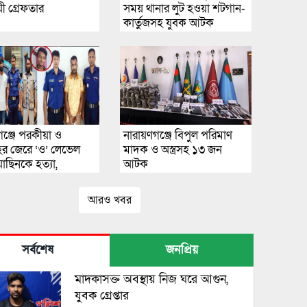
য়ী গ্রেফতার
সময় থানার লুট হওয়া শটগান-
কার্তুজসহ যুবক আটক
রগঞ্জে পরকীয়া ও
নারায়ণগঞ্জে বিপুল পরিমাণ
ের জেরে ‘ও’ লেভেল
মাদক ও অস্ত্রসহ ১৩ জন
য়াছিনকে হত্যা,
আটক
ার ৩
আরও খবর
সর্বশেষ
জনপ্রিয়
মাদকাসক্ত অবস্থায় নিজ ঘরে আগুন,
যুবক গ্রেপ্তার