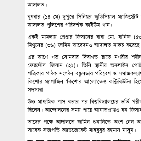
আদালত।
বুধবার (১৪ মে) দুপুরে সিনিয়র জুডিসিয়াল ম্যাজিস্
আদালত পুলিশের পরিদর্শক কাইউম খান।
একই মামলায় গ্রেপ্তার জিসানের বাবা মো. হানিফ (
মিথুনের (৩৬) জামিন আবেদনও আদালত নাকচ করেছে বল
এর আগে গত সোমবার দিবাগত রাতে নগরীর শহীদনগর
ফেরদৌস জিসান (২১)। তিনি স্থানীয় অনলাইন পোর্ট
পত্রিকার পাঠক সংগঠন বন্ধুসভার পরিবেশ ও সমাজকল্য
কিশোর ম্যাগাজিন ‘কিশোর আলো’তেও কন্ট্রিবিউটর হ
সদস্যরা।
উচ্চ মাধ্যমিক পাস করার পর বিশ্ববিদ্যালয়ের ভর্তি পরীক
ছিলেন। আন্দোলনের সময় পায়ে আঘাতপ্রাপ্তও হন জিসা
তাদের পক্ষে আদালতে জামিন শুনানিতে অংশ নেন অ্য
সাবেক সভাপতি অ্যাডভোকেট মাহবুবুর রহমান মাসুম।