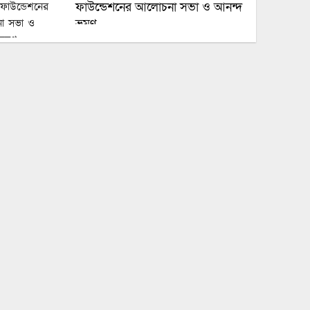
ফাউন্ডেশনের আলোচনা সভা ও আনন্দ
ভ্রমণ
৭ ঘণ্টা পর ঢাকা-ময়মনসিংহ রুটে ট্রেন
চলাচল স্বাভাবিক
ফ্যামিলি কার্ড বিতরণ অক্টোবরে, টাকা
যাবে ৩ ব্যাংকের মাধ্যমে
সরকার স্বাধীন গণমাধ্যম প্রতিষ্ঠায়
প্রতিশ্রুতিবদ্ধ: তথ্যমন্ত্রী
হাম উপসর্গে আরও ৩ শিশুর মৃত্যু