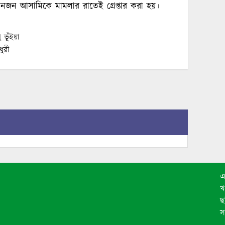
িনজন আসামিকে মামলার রাতেই গ্রেপ্তার করা হয়।
 ভূঁইয়া
ুরী
এ
খ
ছ
স