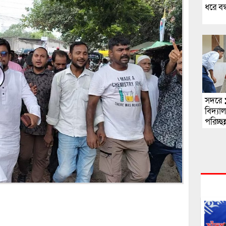
ধরে বন
সদরে 
বিদ্যা
পরিচ্ছ