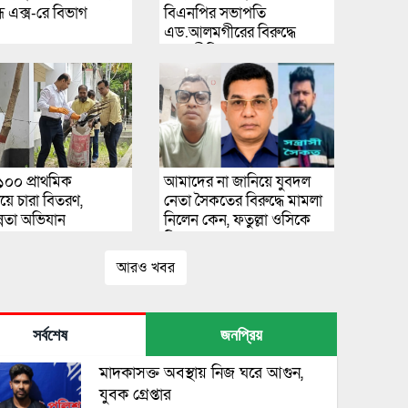
্ধ এক্স-রে বিভাগ
বিএনপির সভাপতি
এড.আলমগীরের বিরুদ্ধে
স্বজনপ্রীতির
অভিযোগ,ত্যাগীদের মূল্যায়ন
না করায় ক্ষোভে ছাত্রদল নেতা
রিয়াদ দেওয়ান
১০০ প্রাথমিক
আমাদের না জানিয়ে যুবদল
লয়ে চারা বিতরণ,
নেতা সৈকতের বিরুদ্ধে মামলা
ন্নতা অভিযান
নিলেন কেন, ফতুল্লা ওসিকে
টিপুর প্রশ্ন! ‘আপনাদের
নেতাদের বিরুদ্ধে মামলা নিতে
আরও খবর
হলে আগে জানাতে হবে—এমন
নিয়ম রাজনীতির কোন ধারায়
আছে?’—ওসির পাল্টা জবাব
সর্বশেষ
জনপ্রিয়
মাদকাসক্ত অবস্থায় নিজ ঘরে আগুন,
যুবক গ্রেপ্তার