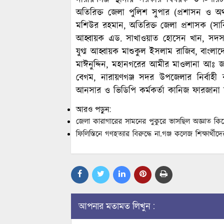
অতিরিক্ত জেলা পুলিশ সুপার (প্রশাসন ও অ
মশিউর রহমান, অতিরিক্ত জেলা প্রশাসক (সা
আহ্বায়ক এড. সাখাওয়াত হোসেন খান, সদস
যুগ্ম আহ্বায়ক মাশুকুল ইসলাম রাজিব, বাংলাদ
মাঈনুদ্দিন, মহানগরের আমীর মাওলানা আঃ জব্
বেগম, নারায়ণগঞ্জ সদর উপজেলার নির্বাহী কর
আনসার ও ভিডিপি কর্মকর্তা কানিজ ফারজানা শান
আরও পড়ুন:
জেলা কারাগারের সামনের পুকুরে ভাসছিল অজ্ঞাত ক
ফিলিস্তিনে গণহত্যার বিরুদ্ধে না.গঞ্জ কলেজ শিক্ষার্থীদ
আপনার মতামত লিখুন :