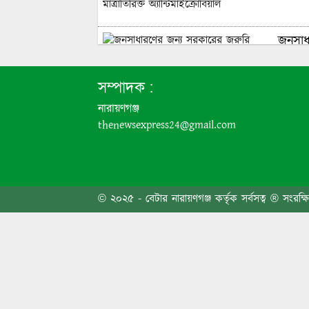
জনসাধা
সম্পাদক :
তোলার
নারায়ণগঞ্জ
নেতা 
thenewsexpress24@gmail.com
রাষ্ট্
© ২০২৫ - বেটার নারায়ণগঞ্জ কর্তৃক সর্বসত্ব ® সংরক্ষ
ফতুল্ল
জুলাই 
শোভাযা