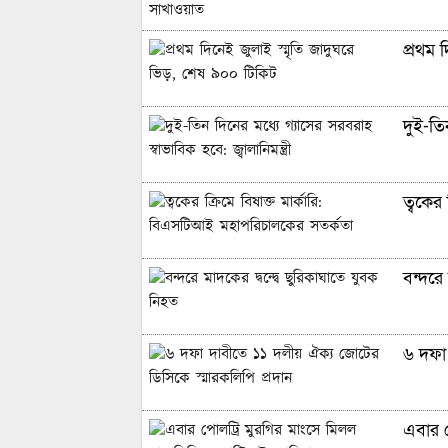
প্রথম 
দুই-তিন
ত্বকের
বন্দরে 
৬ দফা 
এবার প