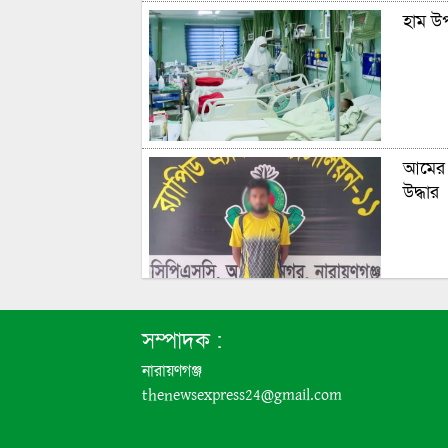
হাম উপ
আমের 
উদ্ধার
বন্দরে
সম্পাদক :
নারায়ণগঞ্জ
thenewsexpress24@gmail.com