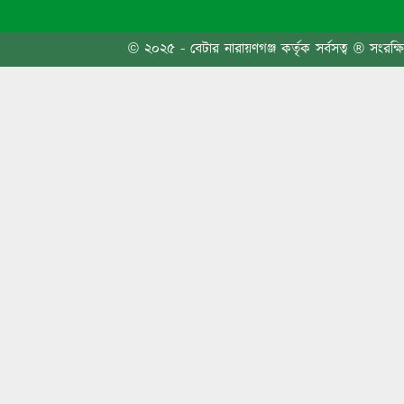
আমাদের
দিবোন
© ২০২৫ - বেটার নারায়ণগঞ্জ কর্তৃক সর্বসত্ব ® সংরক্ষ
প্রথম 
দুই-তিন
ত্বকের
বন্দরে 