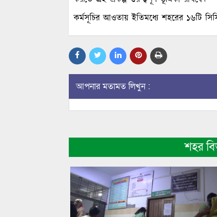
কর্মসূচির আওতায় ইতিমধ্যে শহরের ১৬টি সিসি
আপনার মতামত লিখুন :
শহর ব