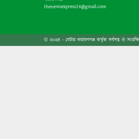
thenewsexpress24@gmail.com
জনসাধা
তোলার
© ২০২৫ - বেটার নারায়ণগঞ্জ কর্তৃক সর্বসত্ব ® সংরক্ষ
নেতা 
রাষ্ট্
ফতুল্ল
জুলাই 
শোভাযা
সংঘর্ষ