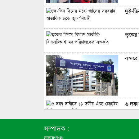
দুই-তিন
ত্বকের
বন্দরে 
৬ দফা 
এবার প
সম্পাদক :
নারায়ণগঞ্জ