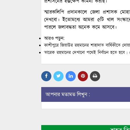
প্রশাসনের হস্তক্ষেপ কামনা করছি।
স্মারকলিপি প্রদানকালে জেলা প্রশাসক ম
দেখবো। ইতোমধ্যে আমরা ৫টি খাল সংস্কারের
পারলে জলাবদ্ধতা অনেক কমে আসবে।
আরও পড়ুন:
কাশীপুরে জিয়াউর রহমানের শাহাদাত বার্ষিকীতে দ
তারেক রহমানের দেখানো পথেই নির্বাচন হতে হবে :
আপনার মতামত লিখুন :