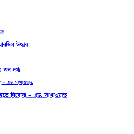
রডিল উদ্ধার
৩ জন দগ্ধ
য়ন হতে দিবোনা – এড. সাখাওয়াত