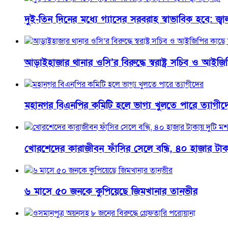
দুই-তিন দিনের মধ্যে গ্যাসের সরবরাহ স্বাভাবিক হবে: জ্বালান
আড়াইহাজার থানার ওসি’র বিরুদ্ধে স্বরাষ্ট্র সচিব ও আ
মহানগর বিএনপির কমিটি হলে ভাগ্য খুলতে পারে ত্যাগীদ
খোরশেদের কারাজীবন ফাঁসির সেলে বন্ধি, ৪০ হাজার টাক
৬ মাসে ৫০ জনকে কুপিয়েছে জিমখানার তানভীর