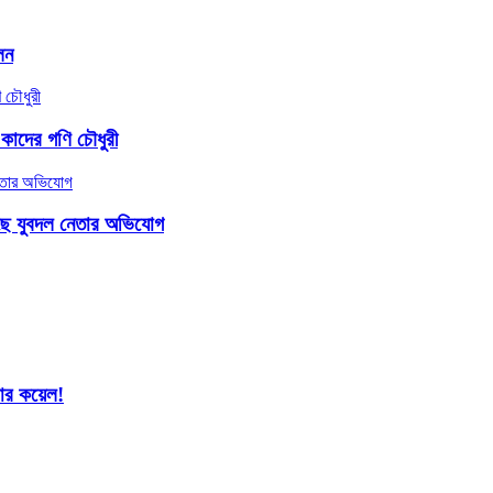
লন
 কাদের গণি চৌধুরী
াছে যুবদল নেতার অভিযোগ
শার কয়েল!