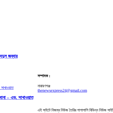
দুল জব্বার
সম্পাদক :
নারায়ণগঞ্জ
thenewsexpress24@gmail.com
িবোনা – এড. সাখাওয়াত
এই সাইটে নিজম্ব নিউজ তৈরির পাশাপাশি বিভিন্ন নিউজ সাইট