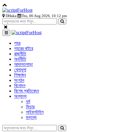
DHaka
Thu, 06 Aug 2026, 10:12 pm
শহর
শহরের বাইরে
রাজনীতি
অর্থনীতি
আদালতপাড়া
খেলাধুলা
শিক্ষাঙ্গন
সংগঠন
বিনোদন
বিশেষ প্রতিবেদন
অন্যান্য
ধর্ম
ফিচার
লাইফস্টাইল
মন্তব্য