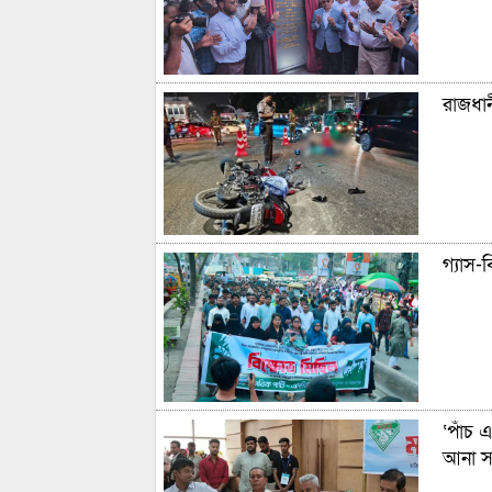
রাজধা
গ্যাস-
‘পাঁচ 
আনা সম