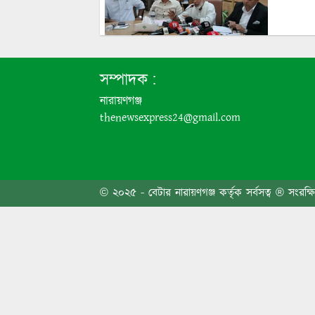
সোনারগ
সম্পাদক :
নারায়ণগঞ্জ
thenewsexpress24@gmail.com
বিএনপি
© ২০২৫ - বেটার নারায়ণগঞ্জ কর্তৃক সর্বসত্ব ® সংরক্ষ
মহাখাল