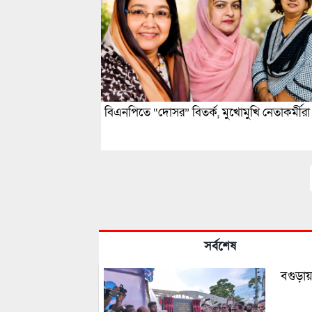
বিএনপিতে “দোসর” বিতর্ক, মুখোমুখি নেতাকর্মীরা
সর্বশেষ
বগুড়া