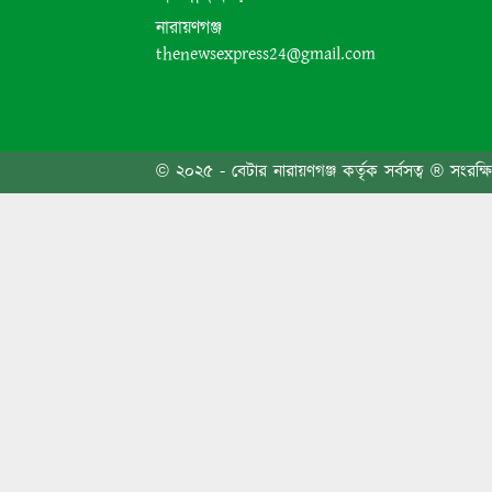
নারায়ণগঞ্জ
thenewsexpress24@gmail.com
বগুড়া
© ২০২৫ - বেটার নারায়ণগঞ্জ কর্তৃক সর্বসত্ব ® সংরক্ষ
রাজধা
গ্যাস-