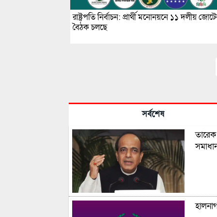
রাষ্ট্রপতি নির্বাচন: প্রার্থী মনোনয়নে ১১ দলীয় জোট
বৈঠক চলছে
সর্বশেষ
তারেক
সমাধান
হালনা