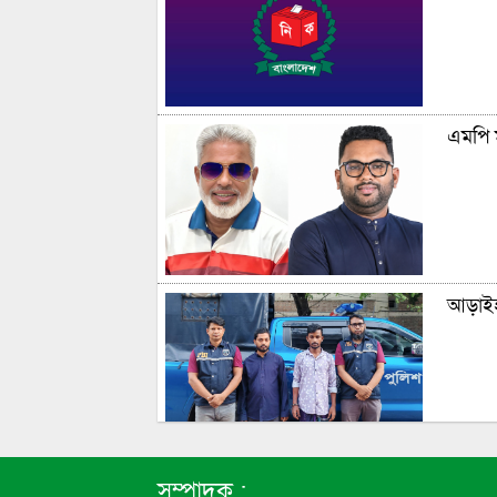
এমপি ম
আড়াইহা
রাষ্ট্
সম্পাদক :