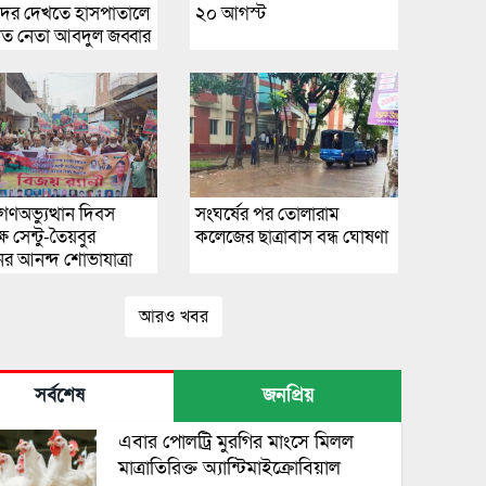
র দেখতে হাসপাতালে
২০ আগস্ট
়াত নেতা আবদুল জব্বার
গণঅভ্যুত্থান দিবস
সংঘর্ষের পর তোলারাম
ে সেন্টু-তৈয়বুর
কলেজের ছাত্রাবাস বন্ধ ঘোষণা
র আনন্দ শোভাযাত্রা
আরও খবর
সর্বশেষ
জনপ্রিয়
এবার পোলট্রি মুরগির মাংসে মিলল
মাত্রাতিরিক্ত অ্যান্টিমাইক্রোবিয়াল