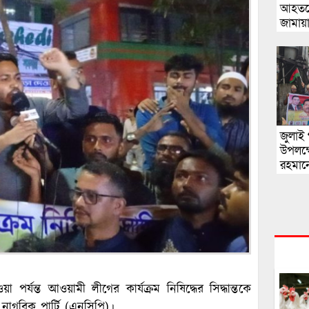
আহতদে
জামায
জুলাই 
উপলক্ষ
রহমানে
 পর্যন্ত আওয়ামী লীগের কার্যক্রম নিষিদ্ধের সিদ্ধান্তকে
 নাগরিক পার্টি (এনসিপি)।