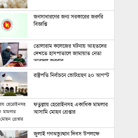
জনসাধারণের জন্য সরকারের জরুরি
বিজ্ঞপ্তি
তোলারাম কলেজের ঘটনায় আহতদের
দেখতে হাসপাতালে জামায়াত নেতা
আবদুল জব্বার
রাষ্ট্রপতি নির্বাচনে ভোটগ্রহণ ২০ আগস্ট
ফতুল্লায় হেরোইনসহ একাধিক মামলার
আসামি মোহন গ্রেপ্তার
জুলাই গণঅভ্যুত্থান দিবস উপলক্ষে