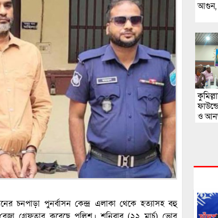
আগুন, য
কুমিল্
ফাউন্
ও আনন্
র চনপাড়া পুনর্বাসন কেন্দ্র এলাকা থেকে হত্যাসহ বহু
া গ্রেফতার করেছে পুলিশ। শনিবার (২২ মার্চ) ভোর