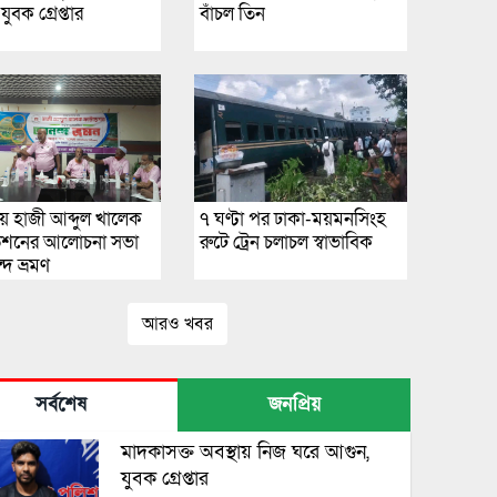
ুবক গ্রেপ্তার
বাঁচল তিন
লায় হাজী আব্দুল খালেক
৭ ঘণ্টা পর ঢাকা-ময়মনসিংহ
ডেশনের আলোচনা সভা
রুটে ট্রেন চলাচল স্বাভাবিক
দ ভ্রমণ
আরও খবর
সর্বশেষ
জনপ্রিয়
মাদকাসক্ত অবস্থায় নিজ ঘরে আগুন,
যুবক গ্রেপ্তার