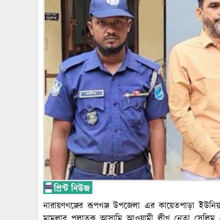
নারায়ণগঞ্জের রূপগঞ্জ উপজেলা এর কায়েতপাড়া ইউনিয়নে
মামলার পলাতক আসামি আওয়ামী লীগ নেতা সেলিম রেজ