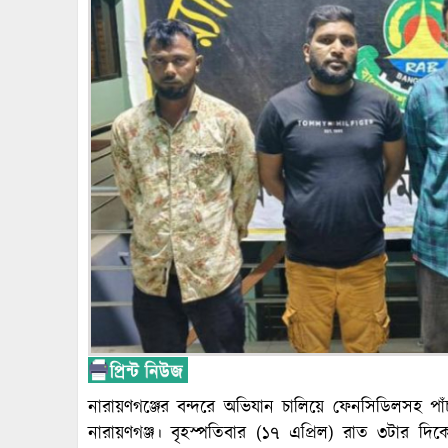
নারায়ণগঞ্জের বন্দরে অভিযান চালিয়ে ফেনসিডিলসহ পা
নারায়ণগঞ্জ। বৃহস্পতিবার (১৭ এপ্রিল) রাত ৩টার দ