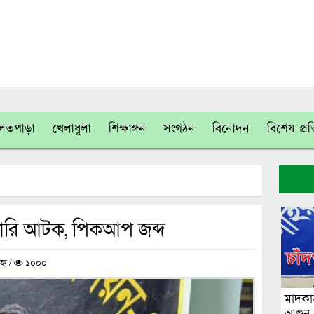
লতপাড়া
খেলাধুলা
শিক্ষাঙ্গন
সংগঠন
বিনোদন
বিশেষ প্র
ারি আটক, পিকআপ জব্দ
্ন /
১০০০
মাদকাস
আগুন, য