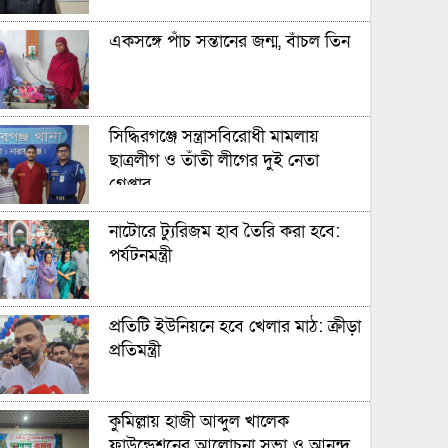
একসঙ্গে পাঁচ সন্তানের জন্ম, বাঁচল তিন
সিদ্ধিরগঞ্জে সন্ত্রাসবিরোধী মামলায়
ছাত্রলীগ ও তাঁতী লীগের দুই নেতা
গ্রেপ্তার
নাটোরে ট্যুরিজম হাব তৈরি করা হবে:
পর্যটনমন্ত্রী
প্রতিটি ইউনিয়নে হবে খেলার মাঠ: ক্রীড়া
প্রতিমন্ত্রী
কুমিল্লায় হাজী আব্দুল খালেক
ফাউন্ডেশনের আলোচনা সভা ও আনন্দ