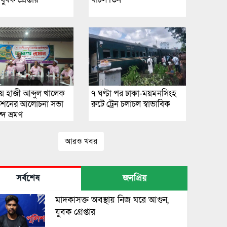
লায় হাজী আব্দুল খালেক
৭ ঘণ্টা পর ঢাকা-ময়মনসিংহ
ডেশনের আলোচনা সভা
রুটে ট্রেন চলাচল স্বাভাবিক
দ ভ্রমণ
আরও খবর
সর্বশেষ
জনপ্রিয়
মাদকাসক্ত অবস্থায় নিজ ঘরে আগুন,
যুবক গ্রেপ্তার