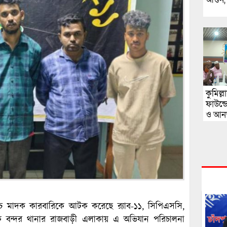
কুমিল্
ফাউন্
ও আনন্
ঁচ মাদক কারবারিকে আটক করেছে র‍্যাব-১১, সিপিএসসি,
িকে বন্দর থানার রাজবাড়ী এলাকায় এ অভিযান পরিচালনা