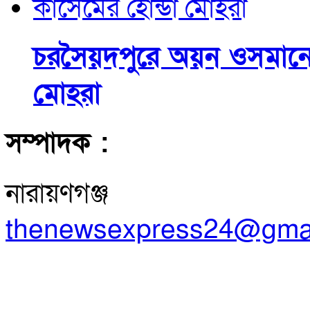
চরসৈয়দপুরে অয়ন ওসমানের
মোহরা
সম্পাদক :
নারায়ণগঞ্জ
thenewsexpress24@gma