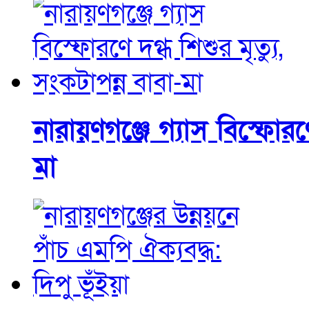
নারায়ণগঞ্জে গ্যাস বিস্ফোরণে
মা