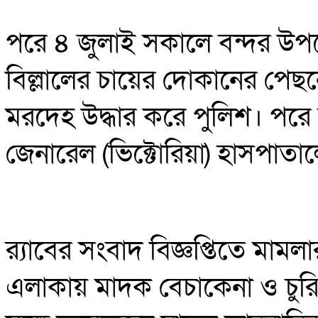
পরে ৪ জুলাই সকালে বন্দর উপজ
বিল্লালের চায়ের দোকানের পেছ
মরদেহ উদ্ধার করে পুলিশ। পরে 
জেনারেল (ভিক্টোরিয়া) হাসপাতা
র‍্যাবের সংবাদ বিজ্ঞপ্তিতে মা
এলাকায় মাদক বেচাকেনা ও চুরি-