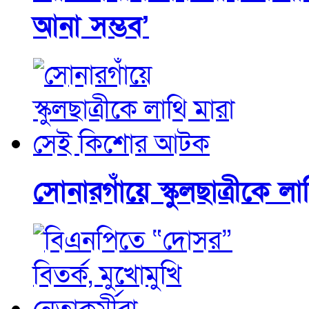
আনা সম্ভব’
সোনারগাঁয়ে স্কুলছাত্রীকে