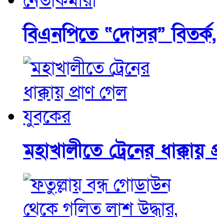
বিএনপিতে “দোসর” বিতর্ক, 
মহাখালীতে ট্রেনের ধাক্কায় 