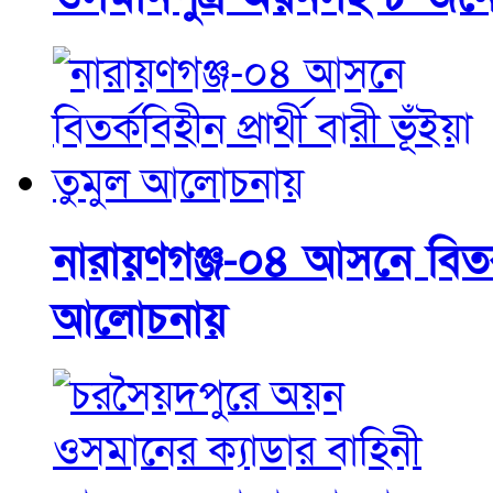
নারায়ণগঞ্জ-০৪ আসনে বিতর্কব
আলোচনায়