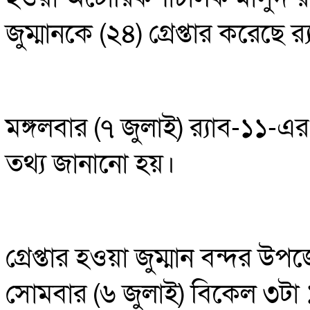
জুম্মানকে (২৪) গ্রেপ্তার করেছে র‍
মঙ্গলবার (৭ জুলাই) র‍্যাব-১১-
তথ্য জানানো হয়।
গ্রেপ্তার হওয়া জুম্মান বন্দর 
সোমবার (৬ জুলাই) বিকেল ৩টা ১