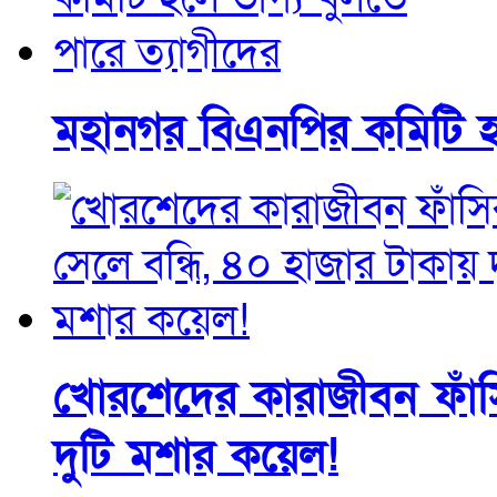
মহানগর বিএনপির কমিটি হল
খোরশেদের কারাজীবন ফাঁসি
দুটি মশার কয়েল!