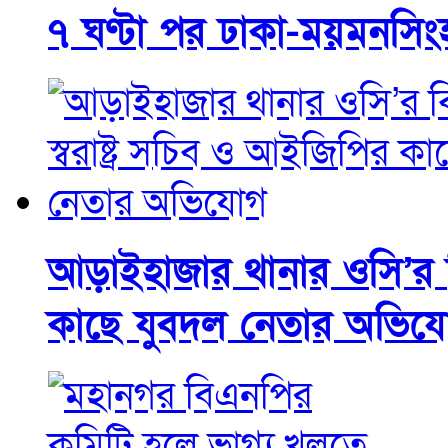
৭ ঘণ্টা পর ঢাকা-ময়মনসিংহ
আড়াইহাজার থানার ওসি’র বির
কাছে যুবদল নেতার অভিয