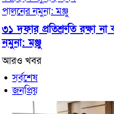
৩১ দফার প্রতিশ্রুতি রক্ষা 
নমুনা: মঞ্জু
আরও খবর
সর্বশেষ
জনপ্রিয়