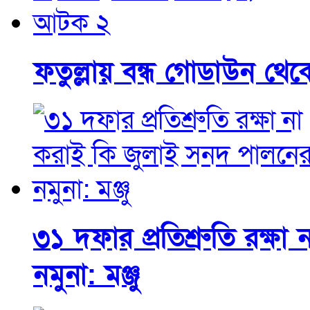
ফতুল্লায় বন্ধ গোডাউন থে
৩১ দফার প্রতিশ্রুতি রক্ষ
নমুনা: মঞ্জু