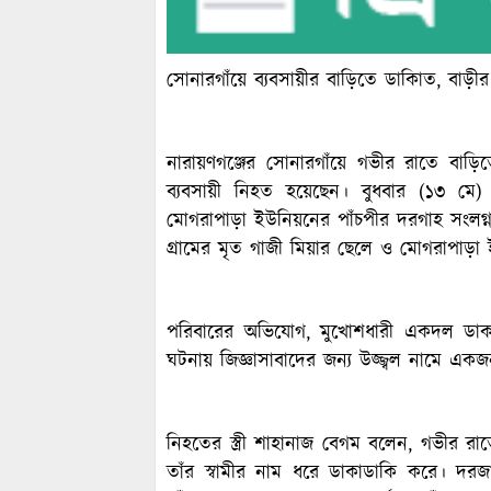
সোনারগাঁয়ে ব্যবসায়ীর বা‌ড়ি‌তে ডাকািত‌, বাড়
নারায়ণগঞ্জের সোনারগাঁয়ে গভীর রাতে বা
ব্যবসায়ী নিহত হয়েছেন। বুধবার (১৩ মে
মোগরাপাড়া ইউনিয়নের পাঁচপীর দরগাহ সংলগ্
গ্রামের মৃত গাজী মিয়ার ছেলে ও মোগরাপাড়া ই
পরিবারের অভিযোগ, মুখোশধারী একদল ডাকা
ঘটনায় জিজ্ঞাসাবাদের জন্য উজ্জ্বল নামে 
নিহতের স্ত্রী শাহানাজ বেগম বলেন, গভীর র
তাঁর স্বামীর নাম ধরে ডাকাডাকি করে। দ