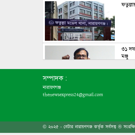
ফতুল্ল
৩১ দফা
মঞ্জু
সম্পাদক :
নারায়ণগঞ্জ
নারায়ণগ
thenewsexpress24@gmail.com
নারায়ণ
© ২০২৫ - বেটার নারায়ণগঞ্জ কর্তৃক সর্বসত্ব ® সংরক্ষ