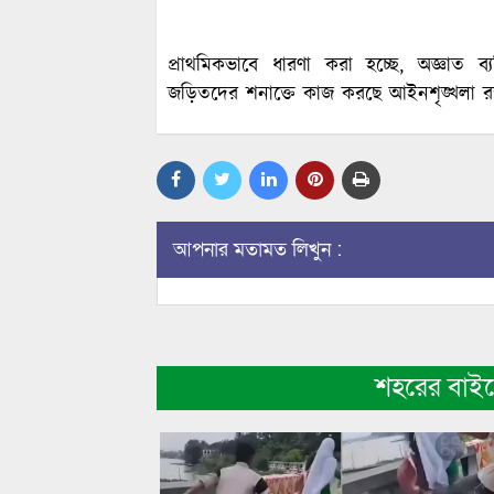
প্রাথমিকভাবে ধারণা করা হচ্ছে, অজ্ঞাত ব
জড়িতদের শনাক্তে কাজ করছে আইনশৃঙ্খলা রক্
আপনার মতামত লিখুন :
শহরের বাই