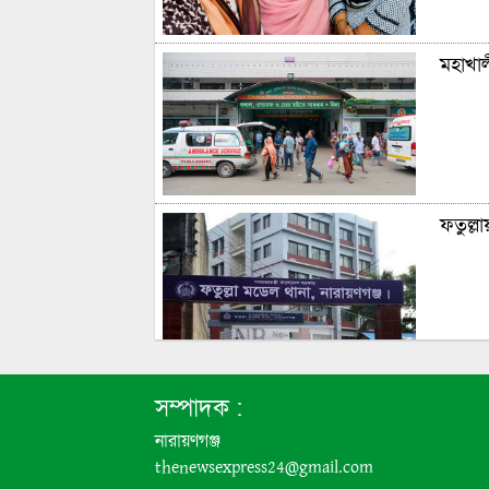
মহাখাল
ফতুল্ল
৩১ দফা
সম্পাদক :
মঞ্জু
নারায়ণগঞ্জ
thenewsexpress24@gmail.com