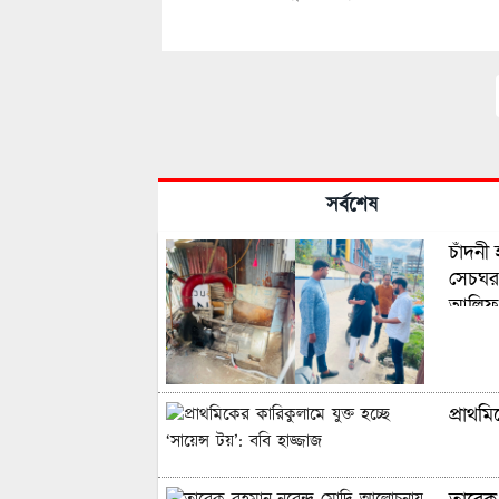
সর্বশেষ
চাঁদনী
সেচঘর 
আলিফ
প্রাথম