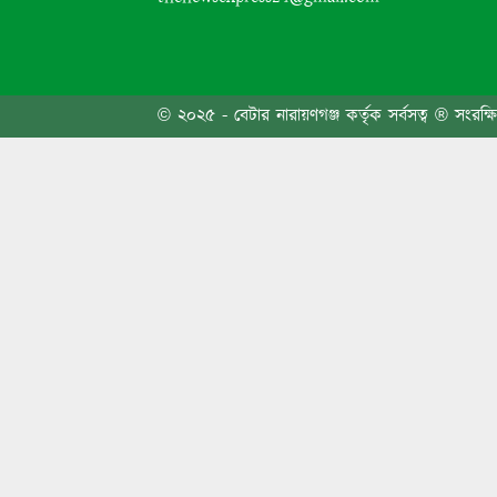
বগুড়া
© ২০২৫ - বেটার নারায়ণগঞ্জ কর্তৃক সর্বসত্ব ® সংরক্ষ
রাজধা
গ্যাস-
‘পাঁচ 