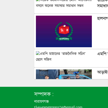
তারেক
সমাধান
হালনা
এমপি ম
আড়াইহা
সম্পাদক :
নারায়ণগঞ্জ
thenewsexpress24@gmail.com
রাষ্ট্