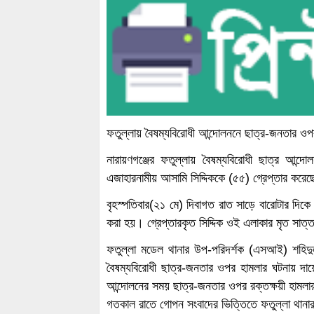
ফতুল্লায় বৈষম্যবিরোধী আন্দোলননে ছাত্র-জনতার ওপর 
নারায়ণগঞ্জের ফতুল্লায় বৈষম্যবিরোধী ছাত্র আন্
এজাহারনামীয় আসামি সিদ্দিককে (৫৫) গ্রেপ্তার করেছ
​বৃহস্পতিবার(২১ মে) দিবাগত রাত সাড়ে বারোটার দিক
করা হয়। গ্রেপ্তারকৃত সিদ্দিক ওই এলাকার মৃত সাত্
​ফতুল্লা মডেল থানার উপ-পরিদর্শক (এসআই) শহি
বৈষম্যবিরোধী ছাত্র-জনতার ওপর হামলার ঘটনায় দায়
আন্দোলনের সময় ছাত্র-জনতার ওপর রক্তক্ষয়ী হামল
গতকাল রাতে গোপন সংবাদের ভিত্তিতে ফতুল্লা থানা