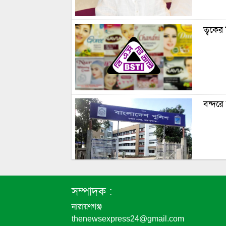
ত্বকের
বন্দরে 
৬ দফা 
সম্পাদক :
নারায়ণগঞ্জ
এবার প
thenewsexpress24@gmail.com