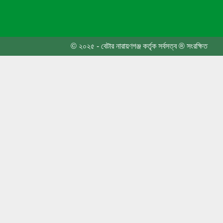
© ২০২৫ - বেটার নারায়ণগঞ্জ কর্তৃক সর্বসত্ব ® সংরক্ষিত
জনসাধা
তোলার
নেতা 
রাষ্ট্
ফতুল্ল