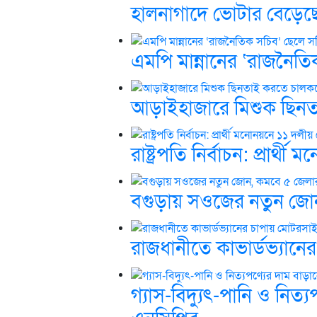
হালনাগাদে ভোটার বেড়েছ
এমপি মান্নানের ‘রাজনৈত
আড়াইহাজারে মিশুক ছিনতাই
রাষ্ট্রপতি নির্বাচন: প্রা
বগুড়ায় সওজের নতুন জোন
রাজধানীতে কাভার্ডভ্যা
গ্যাস-বিদ্যুৎ-পানি ও নিত্