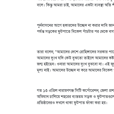
বলে। কিন্তু আমরা চাই, আমাদের একটা ব্যবস্থা অতি শ
পুর্নবাসনের আগে হকারদের উচ্ছেদ না করার দাবি জান
পর্যন্ত সড়কের ফুটপাতে বিকেল পাঁচটার পর থেকে ব
তারা বলেন, “আমাদের দেশে রোহিঙ্গাদের সরকার পাল
আমাদের দুঃখ যদি কেউ বুঝতো তাইলে আমাদের কষ্ট
জন্ম হইছেন। ওনারা আমাদের দুঃখ বুঝবো না। এই জু
মূল্য নাই। আমাদের উচ্ছেদ না করে আমাদের বিকেল 
গত ১৩ এপ্রিল নারায়ণগঞ্জ সিটি কর্পোরেশন, জেলা 
অভিযান চালিয়ে শহরের ব্যস্ততম সড়ক ও ফুটপাতগুলো
প্রতিষ্ঠানেরও দখলে থাকা ফুটপাত ফাঁকা করা হয়।