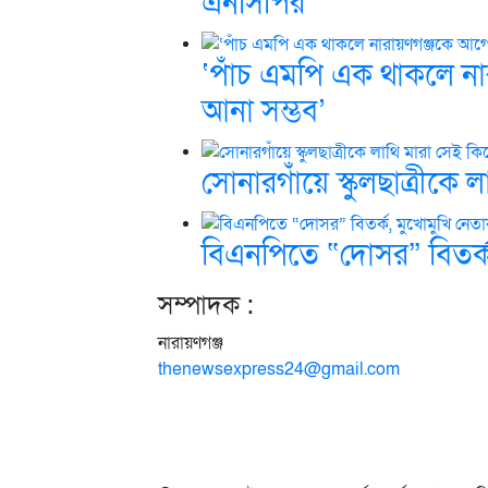
এনসিপির
‘পাঁচ এমপি এক থাকলে না
আনা সম্ভব’
সোনারগাঁয়ে স্কুলছাত্রীক
বিএনপিতে “দোসর” বিতর্ক,
সম্পাদক :
নারায়ণগঞ্জ
thenewsexpress24@gmail.com