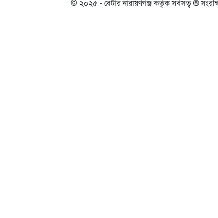
© ২০২৫ - বেটার নারায়ণগঞ্জ কর্তৃক সর্বসত্ব ® সংরক্