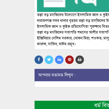
তল্লা বড় মসজিদের উদ্যোগে ইসলামিক জ্ঞান ও কুইজ
নারায়ণগঞ্জ সদর থানার বৃহত্তর তল্লা বড় মসজিদের উ
ইসলামিক জ্ঞান ও কুইজ প্রতিযোগিতা পুরুষ্কার বিতর
তল্লা বড় মসজিদের সভাপতি শমসের আলীর সভাপতিত্
ইঞ্জিনিয়ার সেলিম সরকার, খোকন মিয়া, শওকত, মাসু
ফারুক, সাকিব, নাঈম প্রমূখ।
আপনার মতামত লিখুন :
ধর্ম 