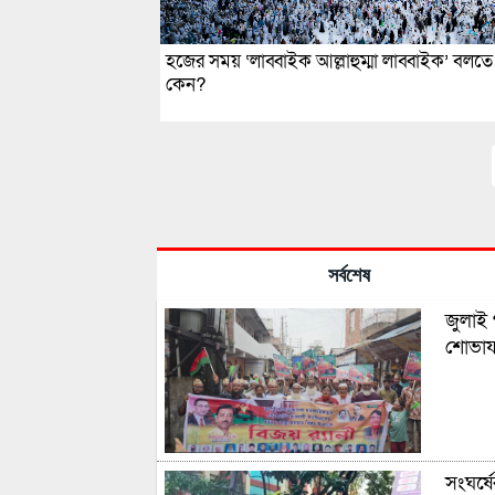
হজের সময় ‘লাব্বাইক আল্লাহুম্মা লাব্বাইক’ বলত
কেন?
সর্বশেষ
জুলাই 
শোভাযা
সংঘর্ষ