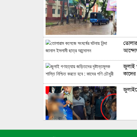
তোলারা
আন্দো
জুলাই 
কাদের 
জুলাইয
চাষাঢ়া