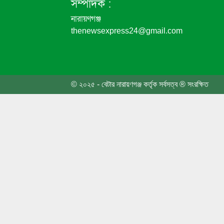
সম্পাদক :
নারায়ণগঞ্জ
thenewsexpress24@gmail.com
জুলাই 
জুলাই 
© ২০২৫ - বেটার নারায়ণগঞ্জ কর্তৃক সর্বসত্ব ® সংরক্ষিত
গণঅভ্য
মন্ত্রী
কলেজ 
ভারতে
হবে জু