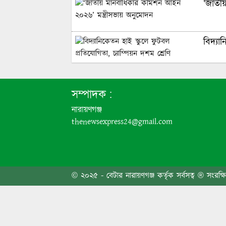
‘জাতী
বিদ্যা
রূপগঞ্
সম্পাদক :
নারায়ণগঞ্জ
বন্দরে
thenewsexpress24@gmail.com
বন্দরে 
© ২০২৫ - বেটার নারায়ণগঞ্জ কর্তৃক সর্বসত্ব ® সংরক্ষ
বাংলাদ