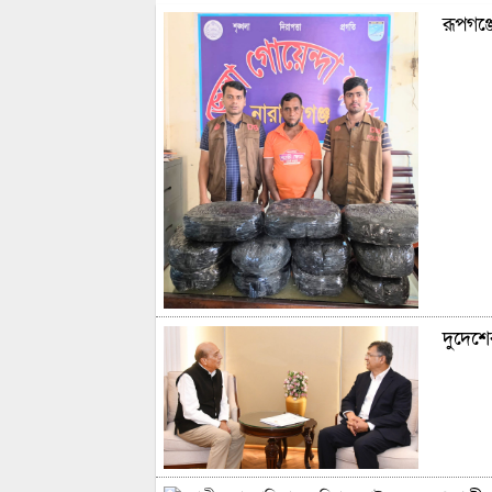
রূপগঞ্
দুদেশের 