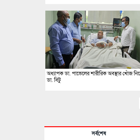
অধ্যাপক ডা. পাভেলের শারীরিক অবস্থার খোঁজ নি
ডা. বিটু
সর্বশেষ