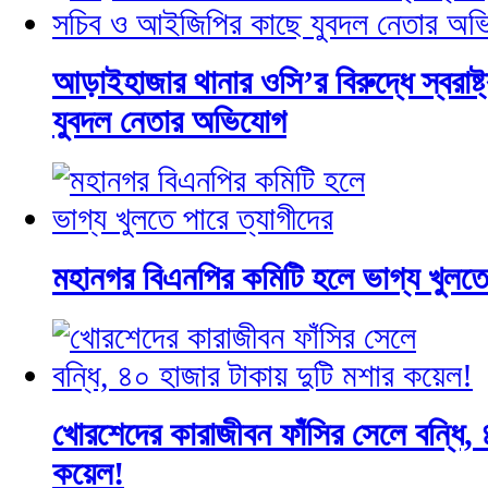
আড়াইহাজার থানার ওসি’র বিরুদ্ধে স্বরাষ
যুবদল নেতার অভিযোগ
মহানগর বিএনপির কমিটি হলে ভাগ্য খুলতে 
খোরশেদের কারাজীবন ফাঁসির সেলে বন্ধি, 
কয়েল!