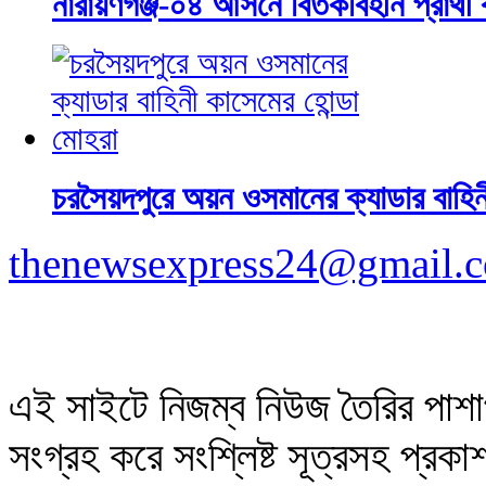
নারায়ণগঞ্জ-০৪ আসনে বিতর্কবিহীন প্রার্থী
চরসৈয়দপুরে অয়ন ওসমানের ক্যাডার বাহিন
thenewsexpress24@gmail.
এই সাইটে নিজম্ব নিউজ তৈরির পাশা
সংগ্রহ করে সংশ্লিষ্ট সূত্রসহ প্র