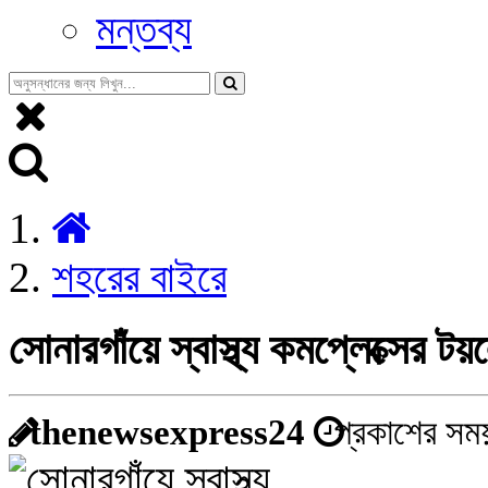
মন্তব্য
শহরের বাইরে
সোনারগাঁয়ে স্বাস্থ্য কমপ্লেক্সের
thenewsexpress24
প্রকাশের সময়