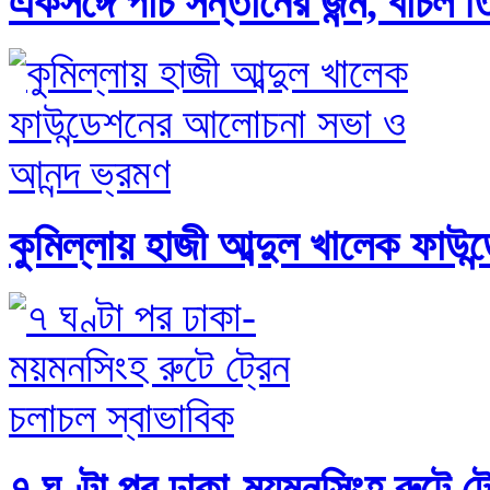
একসঙ্গে পাঁচ সন্তানের জন্ম, বাঁচল ত
কুমিল্লায় হাজী আব্দুল খালেক ফা
৭ ঘণ্টা পর ঢাকা-ময়মনসিংহ রুটে ট