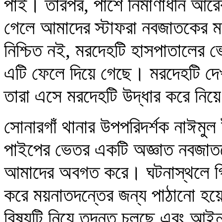
পাই। তারপর, পাশে নির্মাণাধীন আর
গেলে আমাদের স্টাফরা নবজাতকের 
নিশ্চিত নই, মরদেহটি হাসপাতালের 
এটি ফেলে দিয়ে গেছে। মরদেহটি দেখা
তারা এসে মরদেহটি উদ্ধার করে নিয়
সোনারগাঁ থানার উপপরিদর্শক নাঈমু
পাইপের ভেতর একটি অজ্ঞাত নবজাতকে
আমাদের অবগত করে। ঘটনাস্থলে গি
করে ময়নাতদন্তের জন্য পাঠানো হয়
বিষয়টি নিয়ে তদন্ত চলছে এবং আইনান