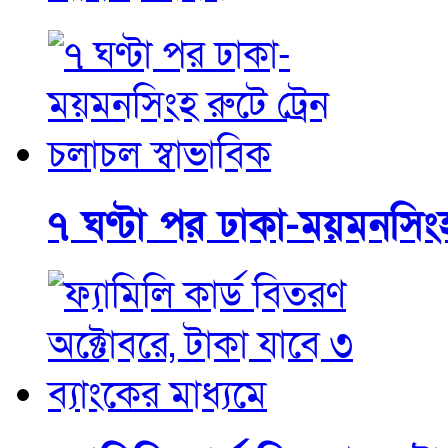
৭ ঘণ্টা পর ঢাকা-ময়মনসিংহ