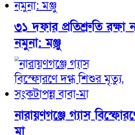
৩১ দফার প্রতিশ্রুতি রক্ষ
নমুনা: মঞ্জু
নারায়ণগঞ্জে গ্যাস বিস্ফোরণে
মা