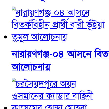
নারায়ণগঞ্জ-০৪ আসনে বিতর্কব
আলোচনায়