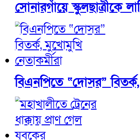
সোনারগাঁয়ে স্কুলছাত্রীকে
বিএনপিতে “দোসর” বিতর্ক, 