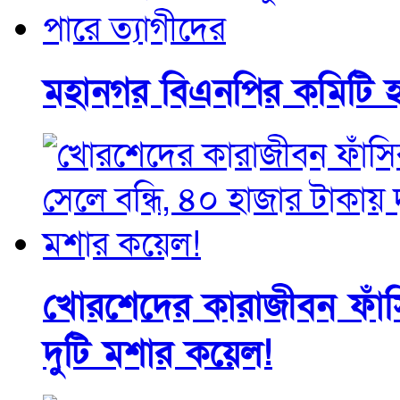
মহানগর বিএনপির কমিটি হল
খোরশেদের কারাজীবন ফাঁসি
দুটি মশার কয়েল!