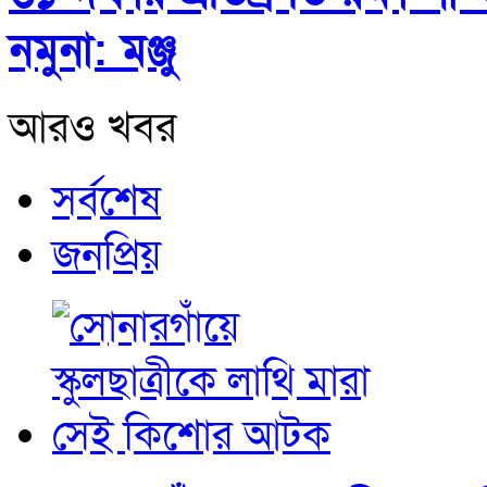
নমুনা: মঞ্জু
আরও খবর
সর্বশেষ
জনপ্রিয়