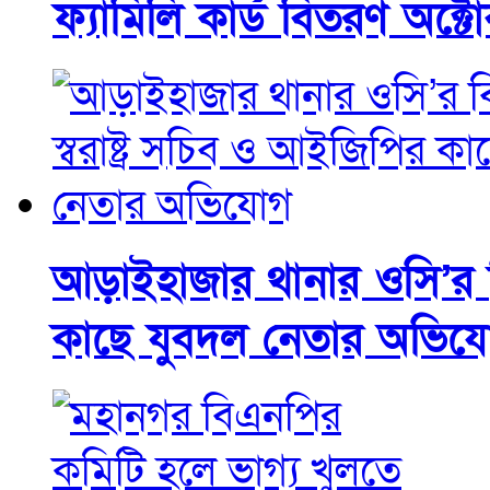
ফ্যামিলি কার্ড বিতরণ অক্ট
আড়াইহাজার থানার ওসি’র বির
কাছে যুবদল নেতার অভিয