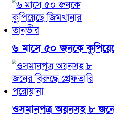
৬ মাসে ৫০ জনকে কুপিয়ে
ওসমানপুত্র অয়নসহ ৮ জনের