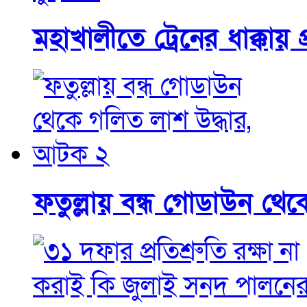
মহাখালীতে ট্রেনের ধাক্কায় 
ফতুল্লায় বন্ধ গোডাউন থে