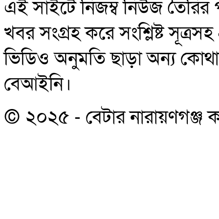
এই সাইটে নিজম্ব নিউজ তৈরির 
খবর সংগ্রহ করে সংশ্লিষ্ট সূত্র
ভিডিও অনুমতি ছাড়া অন্য কোথাও 
বেআইনি।
© ২০২৫ - বেটার নারায়ণগঞ্জ কর্