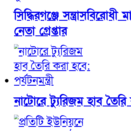
সিদ্ধিরগঞ্জে সন্ত্রাসবিরোধী
নেতা গ্রেপ্তার
নাটোরে ট্যুরিজম হাব তৈরি কর