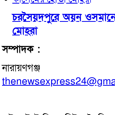
চরসৈয়দপুরে অয়ন ওসমানের
মোহরা
সম্পাদক :
নারায়ণগঞ্জ
thenewsexpress24@gma