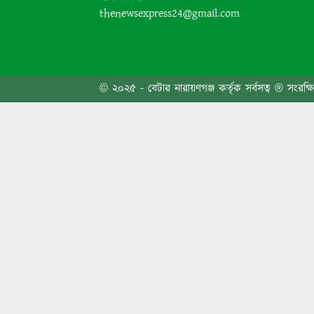
thenewsexpress24@gmail.com
সোনারগ
© ২০২৫ - বেটার নারায়ণগঞ্জ কর্তৃক সর্বসত্ব ® সংরক্ষ
বিএনপি
মহাখাল
ফতুল্ল
৩১ দফা
মঞ্জু