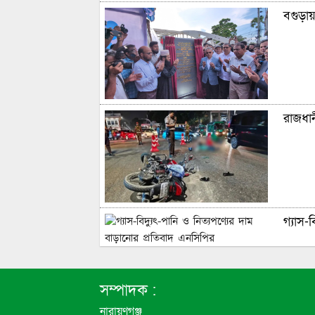
বগুড়া
রাজধা
গ্যাস-
‘পাঁচ 
সম্পাদক :
আনা সম
নারায়ণগঞ্জ