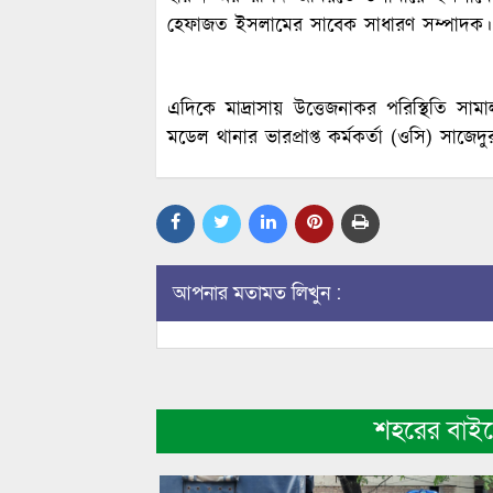
হেফাজত ইসলামের সাবেক সাধারণ সম্পাদক।
এদিকে মাদ্রাসায় উত্তেজনাকর পরিস্থিতি স
মডেল থানার ভারপ্রাপ্ত কর্মকর্তা (ও‌সি) সাজে
আপনার মতামত লিখুন :
শহরের বাই