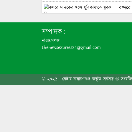
বন্দরে 
৬ দফা 
সম্পাদক :
নারায়ণগঞ্জ
thenewsexpress24@gmail.com
এবার প
জনসাধা
© ২০২৫ - বেটার নারায়ণগঞ্জ কর্তৃক সর্বসত্ব ® সংরক্ষ
তোলার
নেতা 