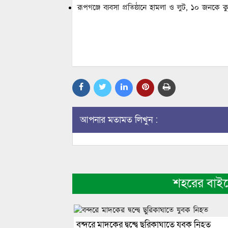
রূপগঞ্জে ব্যবসা প্রতিষ্ঠানে হামলা ও লুট, ১০ জনকে
আপনার মতামত লিখুন :
শহরের বাই
বন্দরে মাদকের দ্বন্দ্বে ছুরিকাঘাতে যুবক নিহত