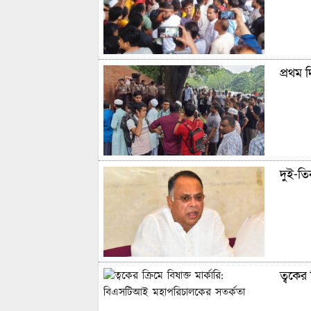
প্রথম 
দুই-তিন
ত্বকের