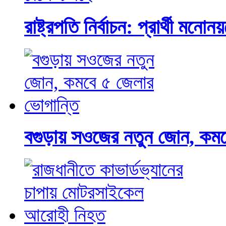
রাষ্ট্রপতি নির্বাচন: প্রার্থী 
বগুড়ায় সওজের নতুন জোন, কমব