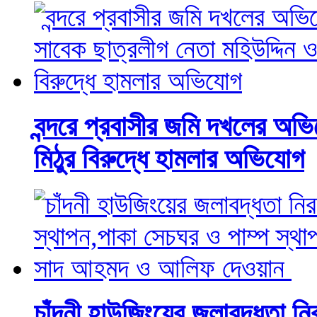
বন্দরে প্রবাসীর জমি দখলের অভি
মিঠুর বিরুদ্ধে হামলার অভিযোগ
চাঁদনী হাউজিংয়ের জলাবদ্ধতা ন