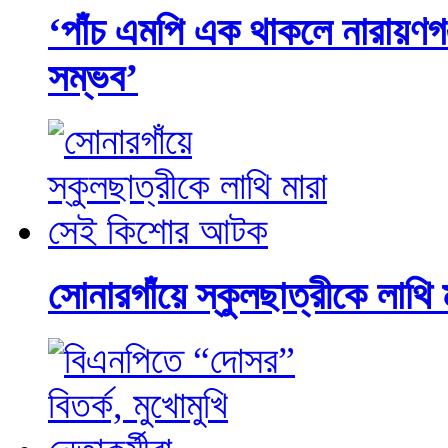
‘পাঁচ এমপি এক থাকলে নারায়ণগ
সম্ভব’
সোনারগাঁয়ে স্কুলছাত্রীকে লা