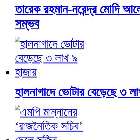
তারেক রহমান-নরেন্দ্র মোদি আ
সম্ভব
হালনাগাদে ভোটার বেড়েছে ৩ লা