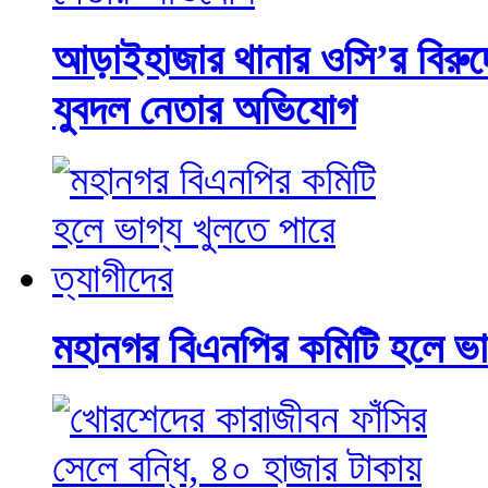
আড়াইহাজার থানার ওসি’র বিরুদ্
যুবদল নেতার অভিযোগ
মহানগর বিএনপির কমিটি হলে ভাগ