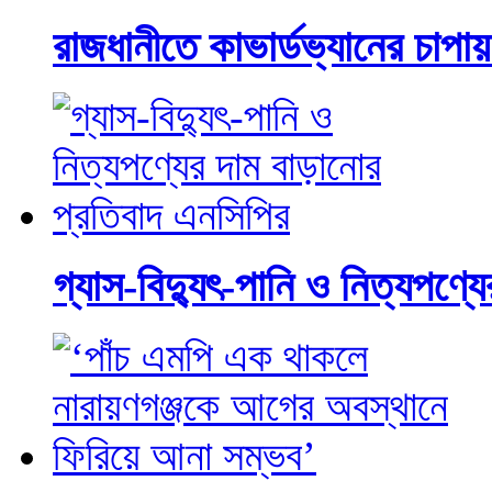
রাজধানীতে কাভার্ডভ্যানের চা
গ্যাস-বিদ্যুৎ-পানি ও নিত্যপণ্