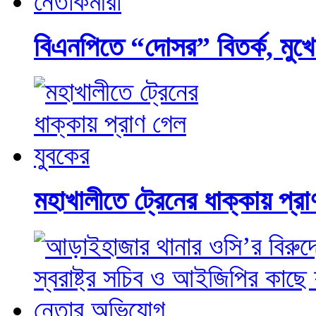
বিএনপিতে “দোসর” বিতর্ক, মুখোম
মহাখালীতে ট্রেনের ধাক্কায় প্র