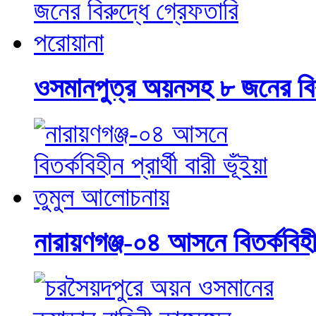
ওসমানপুত্র অয়নসহ ৮ জনের বির
নারায়ণগঞ্জ-০৪ আসনে বিতর্কবিহীন