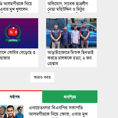
ি আলমগীরকে নিয়ে
অভিযোগ, সাবেক ছাত্রলীগ
 এবার মুখ খুললেন
নেতা মহিউদ্দিন ও মিঠুর
বী দল নেতা তারেক
বিরুদ্ধে হামলার অভিযোগ
গাদে ভোটার বেড়েছে ৩
আড়াইহাজারে মিশুক ছিনতাই
 হাজার
করতে চালককে হত্যা, ২ জন
গ্রেপ্তার
আরও খবর
সর্বশেষ
জনপ্রিয়
এনায়েতনগর বিএনপির সভাপতি
আলমগীরকে নিয়ে ক্ষোভ, এবার মুখ