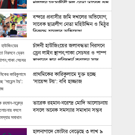
খুললেন মৎসজীবী দল নেতা তারেক শুভ
বন্দরে প্রবাসীর জমি দখলের অভিযোগ,
সাবেক ছাত্রলীগ নেতা মহিউদ্দিন ও মিঠুর
বিরুদ্ধে হামলার অভিযোগ
চাঁদনী হাউজিংয়ের জলাবদ্ধতা নিরসনে
ড্রেন লাইন স্থাপন,পাকা সেচঘর ও পাম্প
স্থাপনের স্থান পরিদশর্ন করলেন সাদ
আহমদ ও আলিফ দেওয়ান
প্রাথমিকের কারিকুলামে যুক্ত হচ্ছে
‘সায়েন্স টয়’: ববি হাজ্জাজ
তারেক রহমান-নরেন্দ্র মোদি আলোচনায়
বসলে অনেক সমস্যার সমাধান সম্ভব
হালনাগাদে ভোটার বেড়েছে ৩ লাখ ৯