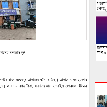
সভাপত
ক্ষোভ,
মৎসজী
শুভ
হালনা
লাখ ৯
্কারসহ মালামাল লুট
 গভীর রাতে সংঘবদ্ধ ডাকাতির ঘটনা ঘটেছে। ডাকাত দলের হামলায়
েন। এ সময় নগদ টাকা, স্বর্ণালঙ্কার, মোবাইল ফোনসহ বিভিন্ন