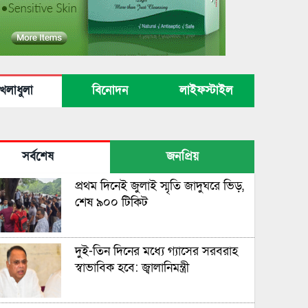
েলাধুলা
বিনোদন
লাইফস্টাইল
সর্বশেষ
জনপ্রিয়
প্রথম দিনেই জুলাই স্মৃতি জাদুঘরে ভিড়,
শেষ ৯০০ টিকিট
দুই-তিন দিনের মধ্যে গ্যাসের সরবরাহ
স্বাভাবিক হবে: জ্বালানিমন্ত্রী