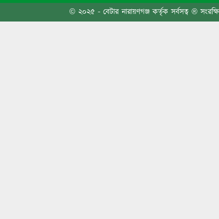
একসঙ্গ
© ২০২৫ - বেটার নারায়ণগঞ্জ কর্তৃক সর্বসত্ব ® সংরক্ষ
সিদ্ধি
গ্রেপ্তার
নাটোরে 
প্রতিটি