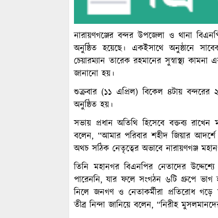
নারায়ণগঞ্জের বন্দর উপজেলা ও থানা বিএনপ
অনুষ্ঠিত হয়েছে। একইসাথে অনুষ্ঠানে সাবেক
চেয়ারম্যান তারেক রহমানের সুস্বাস্থ্য কামনা 
জানানো হয়।
শুক্রবার (১১ এপ্রিল) বিকেল ৪টায় বন্দরে
অনুষ্ঠিত হয়।
সভায় প্রধান অতিথি হিসেবে বক্তব্য রাখেন
বলেন, “আমার পরিবার শহীদ জিয়ার আদর্শে 
অথচ সঠিক নেতৃত্বের অভাবে নারায়ণগঞ্জ মহ
তিনি মহানগর বিএনপির নেতাদের উদ্দেশ্যে
পারেননি, যার ফলে সংগঠন ৬টি গ্রুপে ভাগ হয়ে
নিলে জনগণ ও নেতাকর্মীরা প্রতিরোধ গড়ে 
তীব্র নিন্দা জানিয়ে বলেন, “নিরীহ মুসলমান