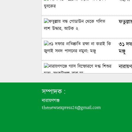
ফতুল্ল
৩১ দফা
মঞ্জু
নারায়ণগ
নারায়ণ
সম্পাদক :
নারায়ণগঞ্জ
thenewsexpress24@gmail.com
মাদকাস