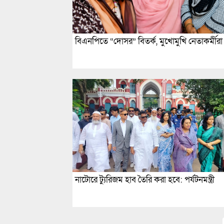
বিএনপিতে “দোসর” বিতর্ক, মুখোমুখি নেতাকর্মীরা
নাটোরে ট্যুরিজম হাব তৈরি করা হবে: পর্যটনমন্ত্রী