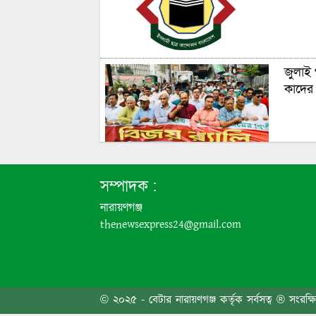
জুলাই 
কাদের 
জুলাইয
সম্পাদক :
নারায়ণগঞ্জ
thenewsexpress24@gmail.com
চাষাঢ়া
© ২০২৫ - বেটার নারায়ণগঞ্জ কর্তৃক সর্বসত্ব ® সংরক্ষ