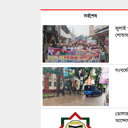
সর্বশেষ
জুলাই 
শোভাযা
সংঘর্ষ
তোলারা
আন্দো