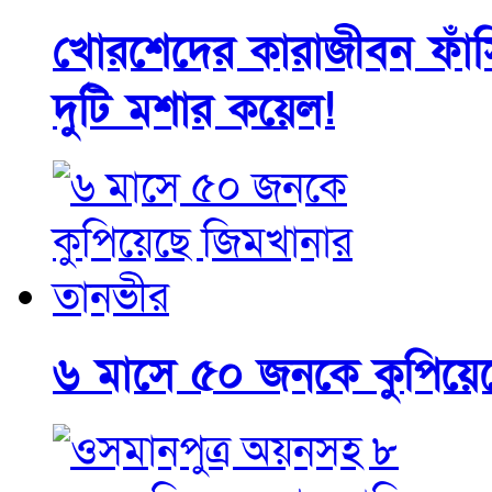
খোরশেদের কারাজীবন ফাঁসি
দুটি মশার কয়েল!
৬ মাসে ৫০ জনকে কুপিয়ে