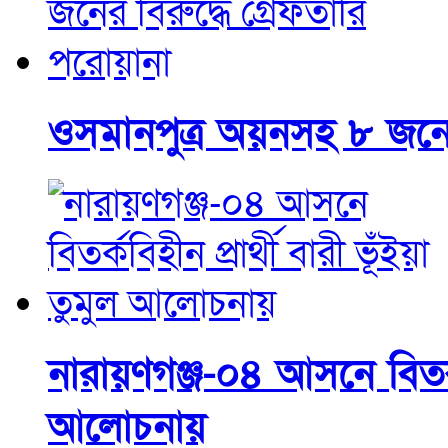
ওসমানপুত্র অয়নসহ ৮ জনের
নারায়ণগঞ্জ-০৪ আসনে বিতর্কব
আলোচনায়