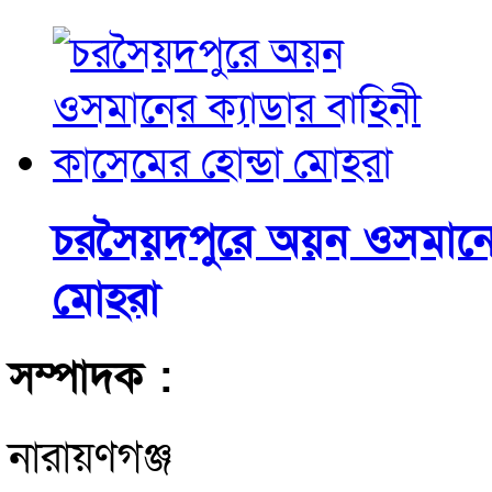
চরসৈয়দপুরে অয়ন ওসমানের
মোহরা
সম্পাদক :
নারায়ণগঞ্জ