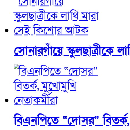
সোনারগাঁয়ে স্কুলছাত্রীকে
বিএনপিতে “দোসর” বিতর্ক, 