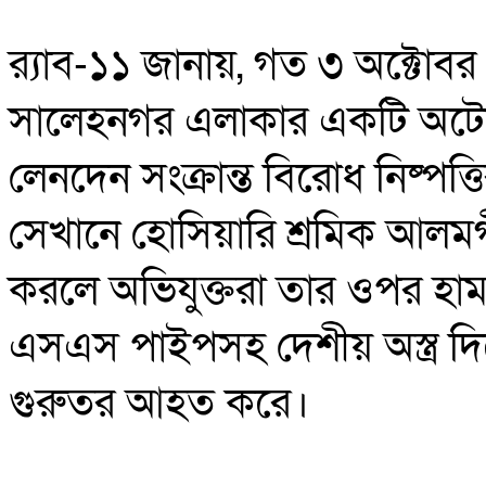
র‍্যাব-১১ জানায়, গত ৩ অক্টোব
সালেহনগর এলাকার একটি অটোর
লেনদেন সংক্রান্ত বিরোধ নিষ্পত
সেখানে হোসিয়ারি শ্রমিক আলম
করলে অভিযুক্তরা তার ওপর হামল
এসএস পাইপসহ দেশীয় অস্ত্র 
গুরুতর আহত করে।