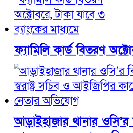
ফ্যামিলি কার্ড বিতরণ অক্ট
আড়াইহাজার থানার ওসি’র বির