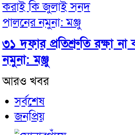
৩১ দফার প্রতিশ্রুতি রক্ষা 
নমুনা: মঞ্জু
আরও খবর
সর্বশেষ
জনপ্রিয়