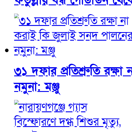
ফতুল্লায় বন্ধ গোডাউন থে
৩১ দফার প্রতিশ্রুতি রক্ষ
নমুনা: মঞ্জু