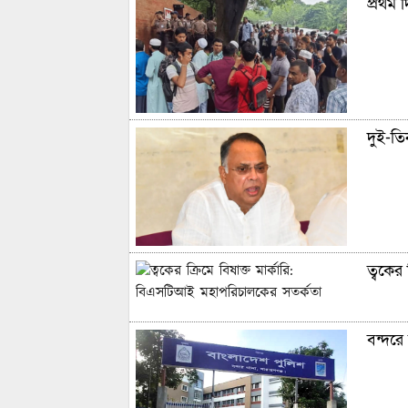
প্রথম 
দুই-তিন
ত্বকের
বন্দরে 