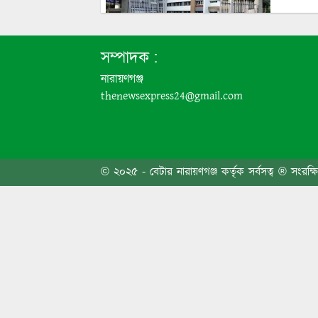
৬ দফা 
সম্পাদক :
নারায়ণগঞ্জ
thenewsexpress24@gmail.com
এবার প
© ২০২৫ - বেটার নারায়ণগঞ্জ কর্তৃক সর্বসত্ব ® সংরক্ষ
জনসাধা