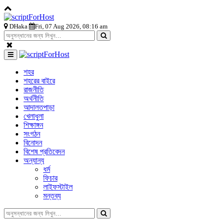
DHaka
Fri, 07 Aug 2026, 08:16 am
শহর
শহরের বাইরে
রাজনীতি
অর্থনীতি
আদালতপাড়া
খেলাধুলা
শিক্ষাঙ্গন
সংগঠন
বিনোদন
বিশেষ প্রতিবেদন
অন্যান্য
ধর্ম
ফিচার
লাইফস্টাইল
মন্তব্য