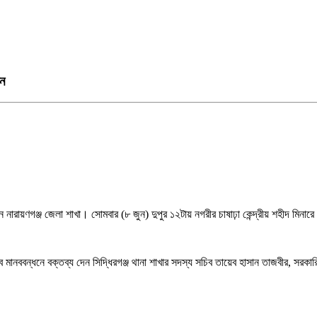
ধন
েশন নারায়ণগঞ্জ জেলা শাখা। সোমবার (৮ জুন) দুপুর ১২টায় নগরীর চাষাঢ়া কেন্দ্রীয় শহীদ মিনার
ানববন্ধনে বক্তব্য দেন সিদ্ধিরগঞ্জ থানা শাখার সদস্য সচিব তায়েব হাসান তাজবীর, সরকার