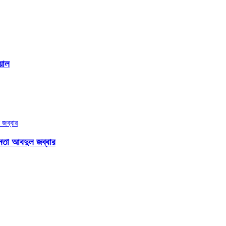
য়াল
েতা আবদুল জব্বার