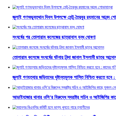
জুলাই গণঅভ্যুত্থান দিবস উপলক্ষে সেন্টু-তৈয়বুর রহমানের আনন্দ শো
সংঘর্ষের পর তোলারাম কলেজের ছাত্রাবাস বন্ধ ঘোষণা
তোলারাম কলেজে সংঘর্ষের ঘটনায় নিন্দা জানাল ইসলামী ছাত্র আন্দো
জুলাই গণহত্যায় জড়িতদের দৃষ্টান্তমূলক শাস্তি নিশ্চিত করতে হবে :
আড়াইহাজার থানার ওসি’র বিরুদ্ধে স্বরাষ্ট্র সচিব ও আইজিপির ক