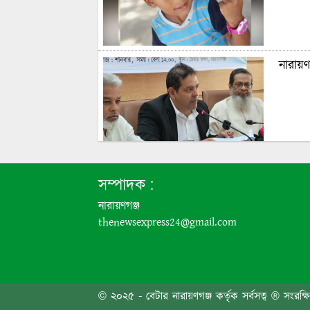
নারায়ণ
মাদকাস
সম্পাদক :
নারায়ণগঞ্জ
thenewsexpress24@gmail.com
একসঙ্গ
সিদ্ধি
গ্রেপ্তার
© ২০২৫ - বেটার নারায়ণগঞ্জ কর্তৃক সর্বসত্ব ® সংরক্ষ