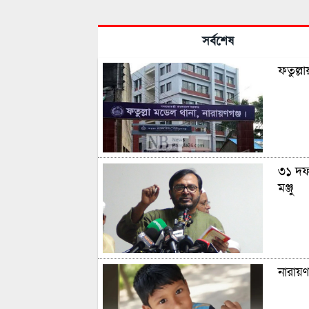
সর্বশেষ
ফতুল্ল
৩১ দফা
মঞ্জু
নারায়ণগ