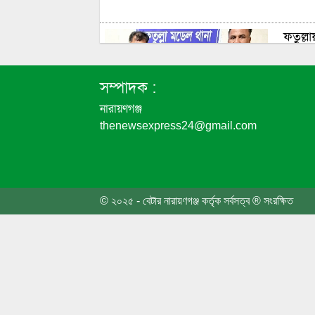
ফতুল্ল
সম্পাদক :
নারায়ণগঞ্জ
thenewsexpress24@gmail.com
জুলাই 
শোভাযা
সংঘর্ষ
© ২০২৫ - বেটার নারায়ণগঞ্জ কর্তৃক সর্বসত্ব ® সংরক্ষিত
তোলারা
আন্দো
জুলাই 