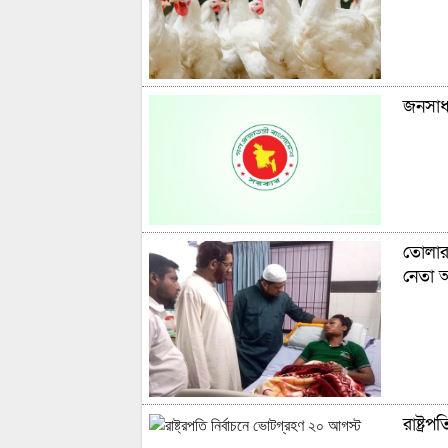
জনসাধা
তোলার
নেতা 
রাষ্ট্