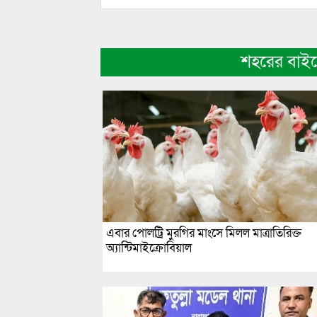
শহরের বাই
এবার পোলট্রি মুরগির মাংসে মিলল মাত্রাতিরিক্ত
অ্যান্টিমাইক্রোবিয়াল