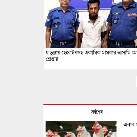
ফতুল্লায় হেরোইনসহ একাধিক মামলার আসামি ম
গ্রেপ্তার
সর্বশেষ
এবার প