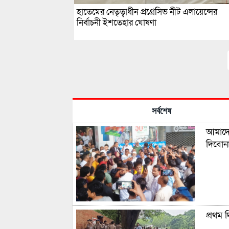
হাতেমের নেতৃত্বাধীন প্রগ্রেসিভ নীট এলায়েন্সের
নির্বাচনী ইশতেহার ঘোষণা
সর্বশেষ
আমাদের
দিবোন
প্রথম 