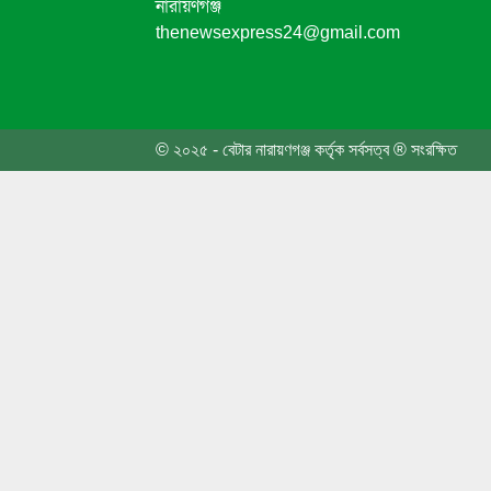
নারায়ণগঞ্জ
thenewsexpress24@gmail.com
৬ দফা 
এবার প
© ২০২৫ - বেটার নারায়ণগঞ্জ কর্তৃক সর্বসত্ব ® সংরক্ষিত
জনসাধা
তোলার
নেতা 
রাষ্ট্
ফতুল্ল