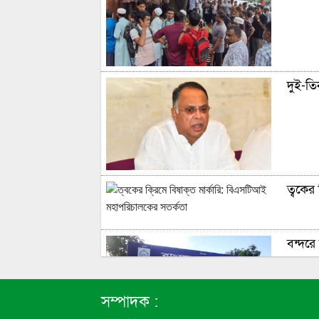
দুই-তিন
ত্বকের
বন্দরে 
সম্পাদক :