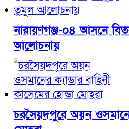
নারায়ণগঞ্জ-০৪ আসনে বিতর্কব
আলোচনায়
চরসৈয়দপুরে অয়ন ওসমানের