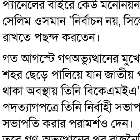
প্যানেলের বাইরে কেউ মনোনয়
সেলিম ওসমান ‘নির্বাচন নয়, সি
রাখতে পছন্দ করতেন।
গত আগস্টে গণঅভ্যুত্থানের ম
শহর ছেড়ে পালিয়ে যান জাতীয় প
থাকা অবস্থায় তিনি বিকেএমইএ’
পদত্যাগপত্রে তিনি নির্বাহী স
সভাপতি করার পরামর্শও দেন।