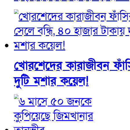
খোরশেদের কারাজীবন ফাঁসি
দুটি মশার কয়েল!