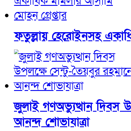
ফতুল্লায় হেরোইনসহ একাধি
জুলাই গণঅভ্যুত্থান দিবস উ
আনন্দ শোভাযাত্রা