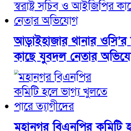
আড়াইহাজার থানার ওসি’র বির
কাছে যুবদল নেতার অভিয
মহানগর বিএনপির কমিটি হল