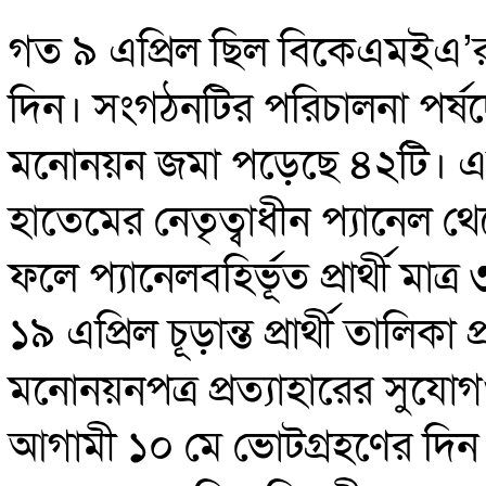
গত ৯ এপ্রিল ছিল বিকেএমইএ’র 
দিন। সংগঠনটির পরিচালনা পর্ষ
মনোনয়ন জমা পড়েছে ৪২টি। এর 
হাতেমের নেতৃত্বাধীন প্যানেল
ফলে প্যানেলবহির্ভূত প্রার্থী ম
১৯ এপ্রিল চূড়ান্ত প্রার্থী তালিক
মনোনয়নপত্র প্রত্যাহারের সুযো
আগামী ১০ মে ভোটগ্রহণের দিন নি