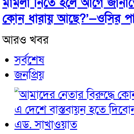
মামলা নিতে হলে আগে জানা
কোন ধারায় আছে?’—ওসির পাল
আরও খবর
সর্বশেষ
জনপ্রিয়