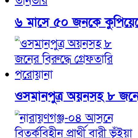
৬ মাসে ৫০ জনকে কুপিয়ে
ওসমানপুত্র অয়নসহ ৮ জনের