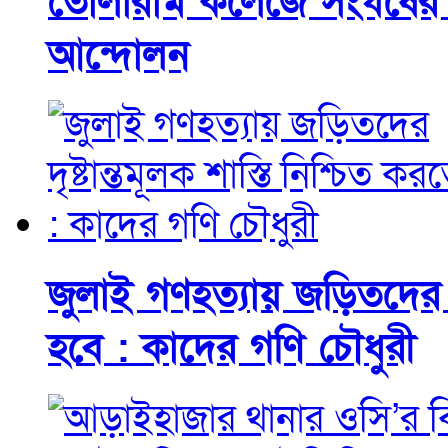
তোলারাম কলেজে সংঘর্ষের ঘ
আন্দোলন
জুলাই গণহত্যায় জড়িতদের দৃষ
হবে : কাদের গণি চৌধুরী