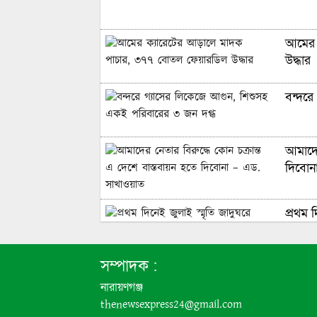
আমের 
উদ্ধার
বন্দরে
আমাদের
দিবোন
প্রথম 
সম্পাদক :
দুই-তিন
নারায়ণগঞ্জ
thenewsexpress24@gmail.com