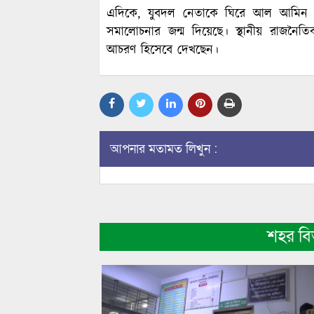
এদিকে, যুবদল নেতাকে ঘিরে আল আমিন হৃদ
সমালোচনার জন্ম দিয়েছে। স্থানীয় রাজনৈতি
আচরণ হিসেবে দেখছেন।
আপনার মতামত লিখুন :
শহর ব