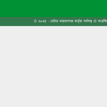
ত্বকের
বন্দরে 
© ২০২৫ - বেটার নারায়ণগঞ্জ কর্তৃক সর্বসত্ব ® সংরক্ষ
৬ দফা 
এবার প
জনসাধা
তোলার
নেতা 