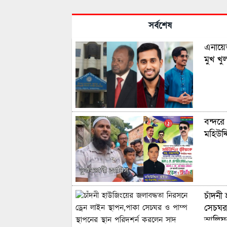
সর্বশেষ
এনায়ে
মুখ খ
বন্দরে
মহিউদ্
চাঁদনী
সেচঘর 
আলিফ