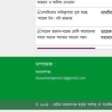
প্রাথম
তারেক
সমাধান
হালনা
সম্পাদক :
নারায়ণগঞ্জ
thenewsexpress24@gmail.com
এমপি ম
© ২০২৫ - বেটার নারায়ণগঞ্জ কর্তৃক সর্বসত্ব ® সংরক্ষ
আড়াইহা