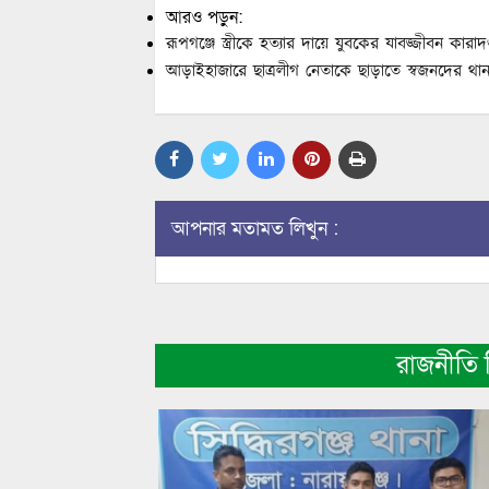
আরও পড়ুন:
রূপগঞ্জে স্ত্রীকে হত্যার দায়ে যুবকের যাবজ্জীবন কারাদণ
আড়াইহাজারে ছাত্রলীগ নেতাকে ছাড়াতে স্বজনদের থা
আপনার মতামত লিখুন :
রাজনীতি