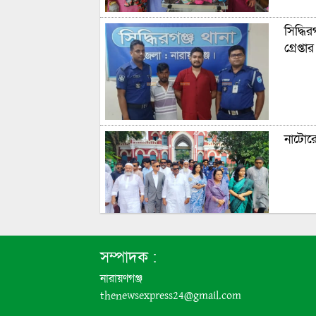
সিদ্ধি
গ্রেপ্তার
নাটোরে 
প্রতিটি
সম্পাদক :
নারায়ণগঞ্জ
thenewsexpress24@gmail.com