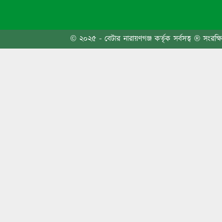
কুমিল্
ভ্রমণ
© ২০২৫ - বেটার নারায়ণগঞ্জ কর্তৃক সর্বসত্ব ® সংরক্ষ
৭ ঘণ্ট
ফ্যামি
সরকার স