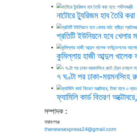
নাটোরে ট্যুরিজম হাব তৈরি করা হ
প্রতিটি ইউনিয়নে হবে খেলার মাঠ:
কুমিল্লায় হাজী আব্দুল খালে
৭ ঘণ্টা পর ঢাকা-ময়মনসিংহ রু
ফ্যামিলি কার্ড বিতরণ অক্টোবরে
সম্পাদক :
নারায়ণগঞ্জ
thenewsexpress24@gmail.com