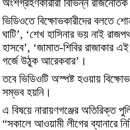
অংশগ্রহণকারীরা বিভিন্ন রাজনৈতিক
ভিডিওতে বিক্ষোভকারীদের বলতে শোনা
ঘাটি’, ‘শেখ হাসিনার ভয় নাই রাজপ
হাসবে’, ‘জামাত-শিবির রাজাকার এই ম
গর্জে উঠুক আরেকবার’।
তবে ভিডিওটি অস্পষ্ট হওয়ায় বিক্ষোভক
সম্ভব হয়নি।
এ বিষয়ে নারায়ণগঞ্জের অতিরিক্ত পু
“সকালে আওয়ামী লীগের ব্যানারে নিষি