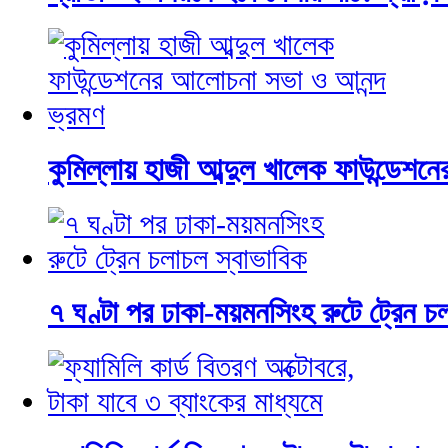
কুমিল্লায় হাজী আব্দুল খালেক ফাউন্ডেশ
৭ ঘণ্টা পর ঢাকা-ময়মনসিংহ রুটে ট্রেন চ