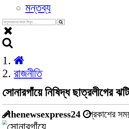
মন্তব্য
রাজনীতি
সোনারগাঁয়ে নিষিদ্ধ ছাত্রলীগের ঝট
thenewsexpress24
প্রকাশের সময়