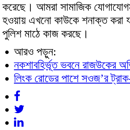
করেছে। আমরা সামাজিক যোগাযোগমাধ
হওয়ায় এখনো কাউকে শনাক্ত করা য
পুলিশ মাঠে কাজ করছে।
আরও পড়ুন:
নকশাবহির্ভূত ভবনে রাজউকের অভ
লিংক রোডের পাশে সওজ’র ট্রাক-স্ট