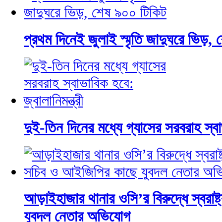
প্রথম দিনেই জুলাই স্মৃতি জাদুঘরে ভিড়,
দুই-তিন দিনের মধ্যে গ্যাসের সরবরাহ স্বাভ
আড়াইহাজার থানার ওসি’র বিরুদ্ধে স্বরাষ
যুবদল নেতার অভিযোগ