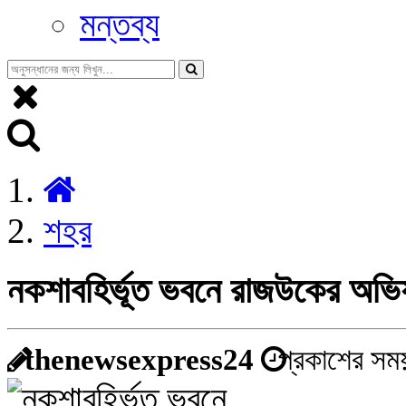
মন্তব্য
শহর
নকশাবহির্ভূত ভবনে রাজউকের অভিয
thenewsexpress24
প্রকাশের সময়