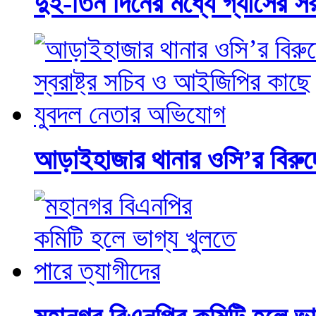
দুই-তিন দিনের মধ্যে গ্যাসের সরব
আড়াইহাজার থানার ওসি’র বিরুদ্