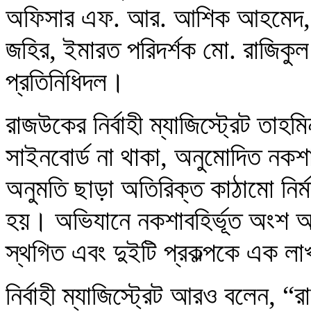
অফিসার এফ. আর. আশিক আহমেদ, 
জহির, ইমারত পরিদর্শক মো. রাজিকু
প্রতিনিধিদল।
রাজউকের নির্বাহী ম্যাজিস্ট্রেট তা
সাইনবোর্ড না থাকা, অনুমোদিত নকশার
অনুমতি ছাড়া অতিরিক্ত কাঠামো নির
হয়। অভিযানে নকশাবহির্ভূত অংশ অপ
স্থগিত এবং দুইটি প্রকল্পকে এক ল
নির্বাহী ম্যাজিস্ট্রেট আরও বলেন, “