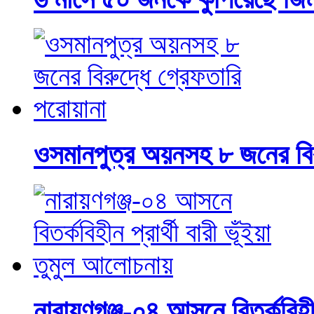
ওসমানপুত্র অয়নসহ ৮ জনের বির
নারায়ণগঞ্জ-০৪ আসনে বিতর্কবিহীন