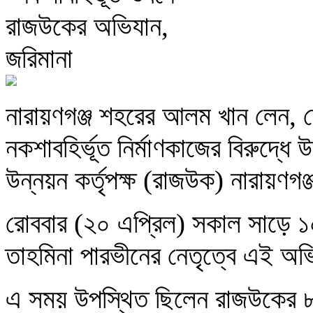
নারায়ণগঞ্জ শহরের আলম খান লেন, 
নকশাবহির্ভূত নির্মাণকাজের বিরুদ্ধ
উন্নয়ন কর্তৃপক্ষ (রাজউক) নারায়ণগ
রোববার (২০ এপ্রিল) সকাল সাড়ে ১০টা
তাহমিনা পারভীনের নেতৃত্বে এই অ
এ সময় উপস্থিত ছিলেন রাজউকের 