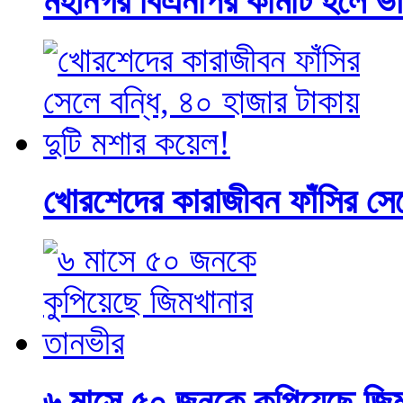
মহানগর বিএনপির কমিটি হলে ভাগ
খোরশেদের কারাজীবন ফাঁসির সেল
৬ মাসে ৫০ জনকে কুপিয়েছে জি