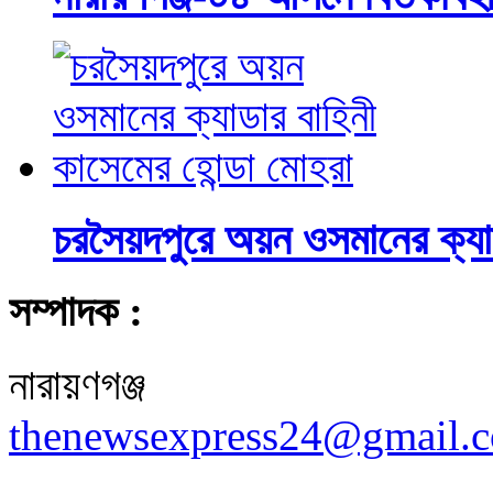
চরসৈয়দপুরে অয়ন ওসমানের ক্যা
সম্পাদক :
নারায়ণগঞ্জ
thenewsexpress24@gmail.