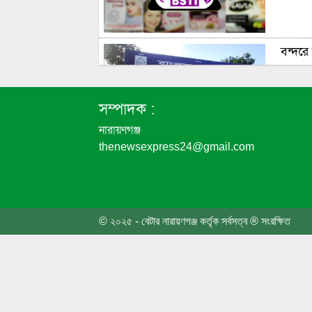
বন্দরে 
সম্পাদক :
নারায়ণগঞ্জ
thenewsexpress24@gmail.com
৬ দফা 
এবার প
© ২০২৫ - বেটার নারায়ণগঞ্জ কর্তৃক সর্বসত্ব ® সংরক্ষিত
জনসাধা