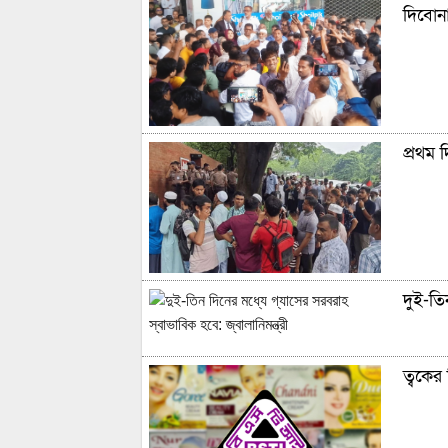
দিবোন
প্রথম 
দুই-তিন
ত্বকের