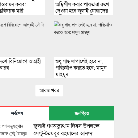
স্তবায়ন করব:
অস্থিশীল করার পায়তারা রুখে
দ্ধবিষয়ক মন্ত্রী
দেওয়া হবে জুলাই যোদ্ধাদের
প্রতি আমাদের অকৃত্রিম শ্রদ্ধা-
খোরশেদ
দেশে বিনিয়োগে আগ্রহী
শুধু গাছ লাগালেই হবে না,
 আরব
পরিচর্যাও করতে হবে: মামুন
মাহমুদ
আরও খবর
সর্বশেষ
জনপ্রিয়
জুলাই গণঅভ্যুত্থান দিবস উপলক্ষে
সেন্টু-তৈয়বুর রহমানের আনন্দ