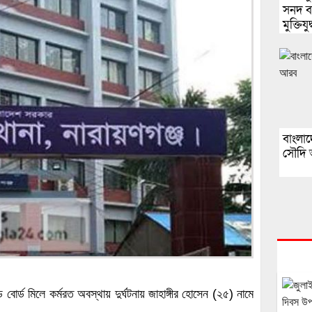
সনদ বা
মুক্তিযু
বাংলা
সৌদি
ড বোর্ড মিলে কর্মরত অবস্থায় দুর্ঘটনায় জাহাঙ্গীর হোসেন (২৫) নামে