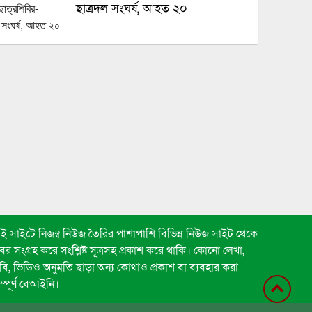
ছাত্রদল সংঘর্ষ, আহত ২০
জুলাই জাদুঘর নতুন বাংলাদেশ গড়ার
প্রেরণার কেন্দ্র: ড. ইউনূস
জুলাই শহীদদের ডকুমেন্টারি ঘিরে
রাষ্ট্রপতির সামনেই হট্টগোল
গণঅভ্যুত্থানের চেতনায় জুলাই সনদ
বাস্তবায়ন করব: মুক্তিযুদ্ধবিষয়ক মন্ত্রী
ই সাইটে নিজম্ব নিউজ তৈরির পাশাপাশি বিভিন্ন নিউজ সাইট থেকে
বর সংগ্রহ করে সংশ্লিষ্ট সূত্রসহ প্রকাশ করে থাকি। কোনো লেখা,
কলেজ রোডে ছাত্রদল-শিবিরের দফায়
বি, ভিডিও অনুমতি ছাড়া অন্য কোথাও প্রকাশ বা ব্যবহার করা
দফায় সংঘর্ষে আহত ৫
ম্পূর্ণ বেআইনি।