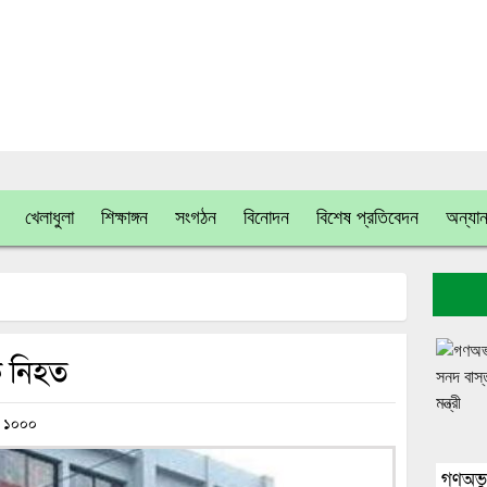
খেলাধুলা
শিক্ষাঙ্গন
সংগঠন
বিনোদন
বিশেষ প্রতিবেদন
অন্যান
িক নিহত
১০০০
গণঅভ্য