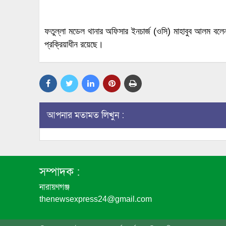
ফতুল্লা মডেল থানার অফিসার ইনচার্জ (ওসি) মাহাবুব আলম বল
প্রক্রিয়াধীন রয়েছে।
আপনার মতামত লিখুন :
সম্পাদক :
নারায়ণগঞ্জ
thenewsexpress24@gmail.com