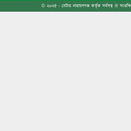
জুলাই 
© ২০২৫ - বেটার নারায়ণগঞ্জ কর্তৃক সর্বসত্ব ® সংরক্ষ
শোভাযা
সংঘর্ষ
তোলারা
আন্দো
জুলাই 
কাদের 