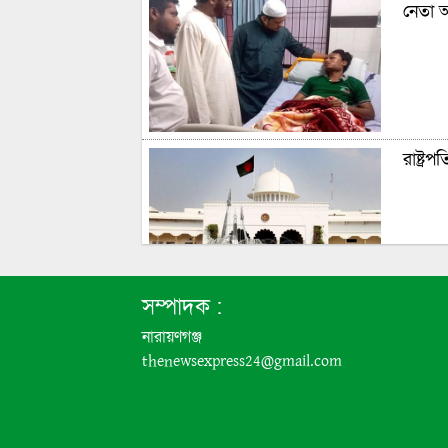
নেতা 
রাষ্ট্
সম্পাদক :
ফতুল্ল
নারায়ণগঞ্জ
thenewsexpress24@gmail.com